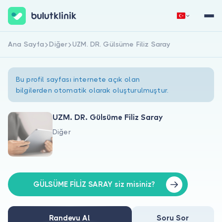
Ana Sayfa
Diğer
UZM. DR. Gülsüme Filiz Saray
Hemen Kaydol
Giriş Yap
Bu profil sayfası internete açık olan
bilgilerden otomatik olarak oluşturulmuştur.
UZM. DR. Gülsüme Filiz Saray
Diğer
Hakkımızda
Hastalar için
Doktorlar için
GÜLSÜME FİLİZ SARAY siz misiniz?
Randevu Al
Soru Sor