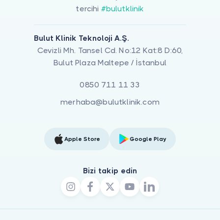
tercihi
#bulutklinik
Bulut Klinik Teknoloji A.Ş.
Cevizli Mh. Tansel Cd. No:12 Kat:8 D:60,
Bulut Plaza Maltepe / İstanbul
0850 711 11 33
merhaba@bulutklinik.com
Apple Store
Google Play
Bizi takip edin