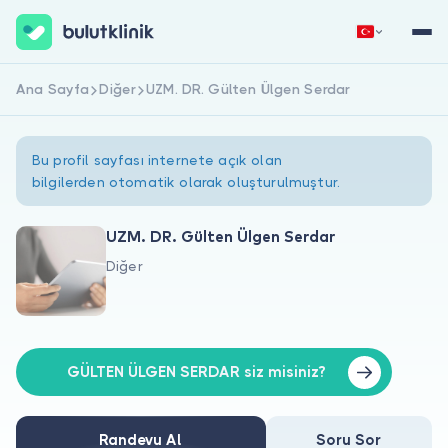
Ana Sayfa
Diğer
UZM. DR. Gülten Ülgen Serdar
Hemen Kaydol
Giriş Yap
Bu profil sayfası internete açık olan
bilgilerden otomatik olarak oluşturulmuştur.
UZM. DR. Gülten Ülgen Serdar
Diğer
Hakkımızda
Hastalar için
Doktorlar için
GÜLTEN ÜLGEN SERDAR siz misiniz?
Randevu Al
Soru Sor