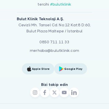
tercihi
#bulutklinik
Bulut Klinik Teknoloji A.Ş.
Cevizli Mh. Tansel Cd. No:12 Kat:8 D:60,
Bulut Plaza Maltepe / İstanbul
0850 711 11 33
merhaba@bulutklinik.com
Apple Store
Google Play
Bizi takip edin