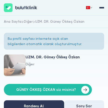
Ana Sayfa
Diğer
UZM. DR. Güney Ökkeş Özkan
Hemen Kaydol
Giriş Yap
Bu profil sayfası internete açık olan
bilgilerden otomatik olarak oluşturulmuştur.
UZM. DR. Güney Ökkeş Özkan
Diğer
Hakkımızda
Hastalar için
Doktorlar için
GÜNEY ÖKKEŞ ÖZKAN siz misiniz?
Randevu Al
Soru Sor