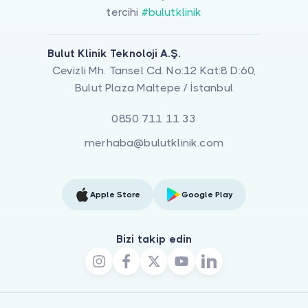
tercihi
#bulutklinik
Bulut Klinik Teknoloji A.Ş.
Cevizli Mh. Tansel Cd. No:12 Kat:8 D:60,
Bulut Plaza Maltepe / İstanbul
0850 711 11 33
merhaba@bulutklinik.com
Apple Store
Google Play
Bizi takip edin