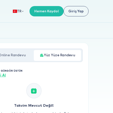
Hemen Kaydol
Giriş Yap
TR
Online Randevu
Yüz Yüze Randevu
. GÜNGÖR ÜSTÜN
i Al
Takvim Mevcut Değil!