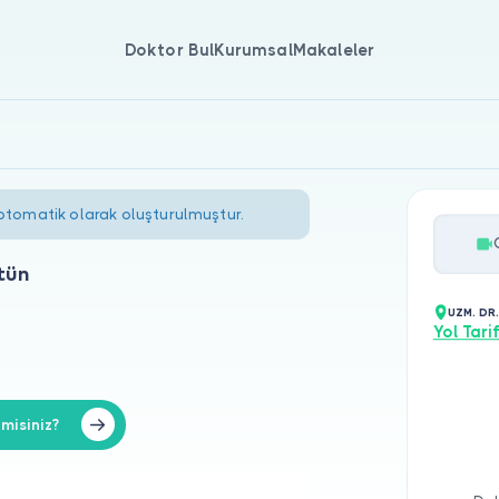
Doktor Bul
Kurumsal
Makaleler
 otomatik olarak oluşturulmuştur.
tün
UZM. DR
Yol Tarif
misiniz?