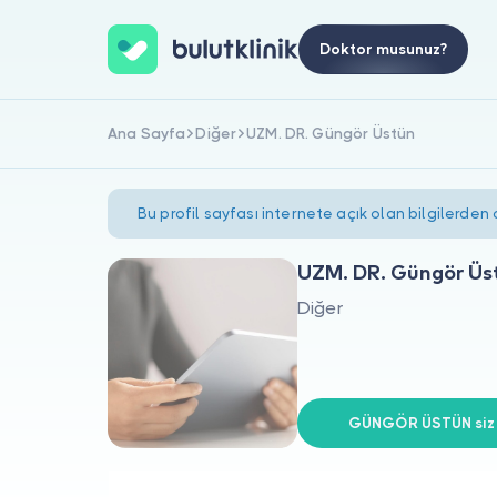
Doktor musunuz?
Ana Sayfa
Diğer
UZM. DR. Güngör Üstün
Bu profil sayfası internete açık olan bilgilerden
UZM. DR. Güngör Üs
Diğer
GÜNGÖR ÜSTÜN siz 