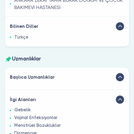
ANKARA ZEKAİ TAHİR BURAK DOĞUM VE ÇOCUK
BAKIMEVİ HASTANESİ
Bilinen Diller
Türkçe
Uzmanlıklar
Başlıca Uzmanlıklar
İlgi Alanları
Gebelik
Vajinal Enfeksiyonlar
Menstrüel Bozukluklar
Dismenore