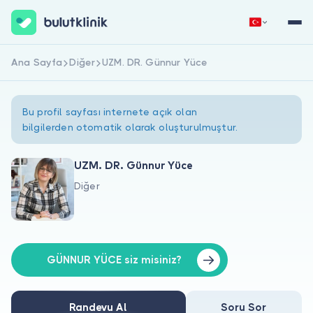
Ana Sayfa
Diğer
UZM. DR. Günnur Yüce
Hemen Kaydol
Giriş Yap
Bu profil sayfası internete açık olan
bilgilerden otomatik olarak oluşturulmuştur.
UZM. DR. Günnur Yüce
Diğer
Hakkımızda
Hastalar için
Doktorlar için
GÜNNUR YÜCE siz misiniz?
Randevu Al
Soru Sor