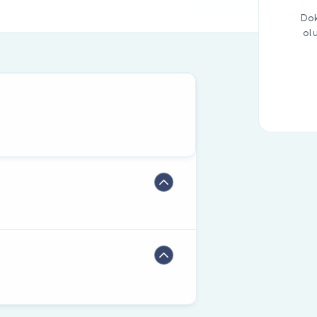
Dok
ol