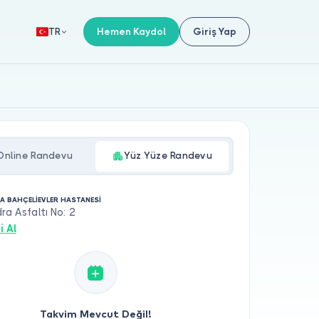
Hemen Kaydol
Giriş Yap
TR
Online Randevu
Yüz Yüze Randevu
A BAHÇELİEVLER HASTANESİ
dra Asfaltı No: 2
i Al
Takvim Mevcut Değil!