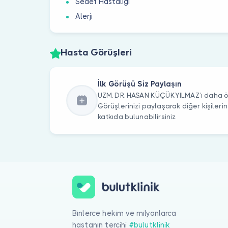
Sedef Hastalığı
Alerji
Hasta Görüşleri
İlk Görüşü Siz Paylaşın
UZM. DR. HASAN KÜÇÜKYILMAZ’ı daha ön
Görüşlerinizi paylaşarak diğer kişile
katkıda bulunabilirsiniz.
Binlerce hekim ve milyonlarca
hastanın tercihi
#bulutklinik