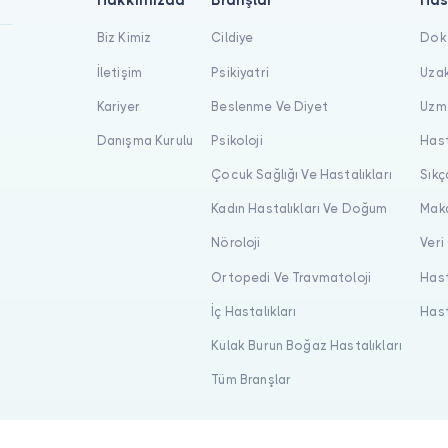
Hakkımızda
Branşlar
Has
Biz Kimiz
Cildiye
Dokt
İletişim
Psikiyatri
Uzak
Kariyer
Beslenme Ve Diyet
Uzma
Danışma Kurulu
Psikoloji
Hast
Çocuk Sağlığı Ve Hastalıkları
Sıkç
Kadın Hastalıkları Ve Doğum
Maka
Nöroloji
Veri
Ortopedi Ve Travmatoloji
Hast
İç Hastalıkları
Hast
Kulak Burun Boğaz Hastalıkları
Tüm Branşlar