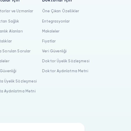
talar için
Doktorlar için
orlar ve Uzmanlar
Öne Çıkan Özellikler
tan Sağlık
Entegrasyonlar
nlık Alanları
Makaleler
alıklar
Fiyatlar
a Sorulan Sorular
Veri Güvenliği
leler
Doktor Üyelik Sözleşmesi
 Güvenliği
Doktor Aydınlatma Metni
a Üyelik Sözleşmesi
a Aydınlatma Metni