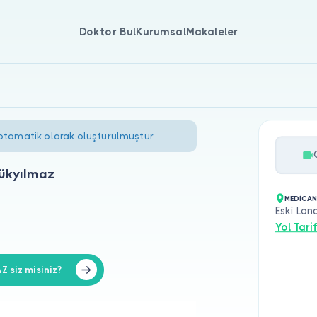
Doktor Bul
Kurumsal
Makaleler
 otomatik olarak oluşturulmuştur.
ükyılmaz
MEDİCAN
Eski Lon
Yol Tarif
siz misiniz?