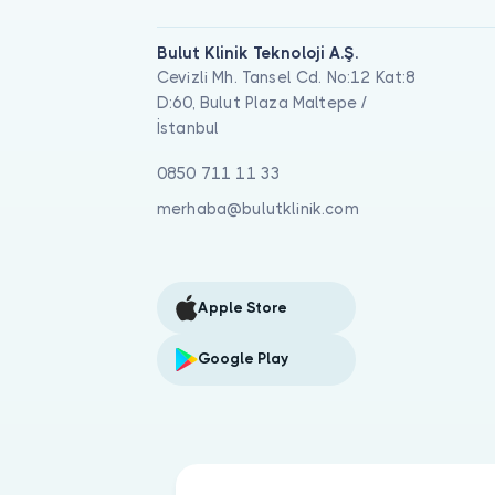
Bulut Klinik Teknoloji A.Ş.
Cevizli Mh. Tansel Cd. No:12 Kat:8
D:60, Bulut Plaza Maltepe /
İstanbul
0850 711 11 33
merhaba@bulutklinik.com
Apple Store
Google Play