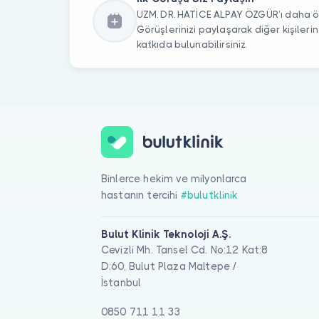
UZM. DR. HATİCE ALPAY ÖZGÜR’ı daha ön
Görüşlerinizi paylaşarak diğer kişile
katkıda bulunabilirsiniz.
Binlerce hekim ve milyonlarca
hastanın tercihi
#bulutklinik
Bulut Klinik Teknoloji A.Ş.
Cevizli Mh. Tansel Cd. No:12 Kat:8
D:60, Bulut Plaza Maltepe /
İstanbul
0850 711 11 33