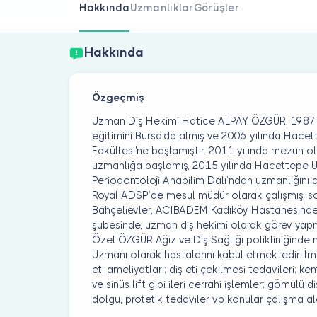
Hakkında
Uzmanlıklar
Görüşler
Hakkında
Özgeçmiş
Uzman Diş Hekimi Hatice ALPAY ÖZGÜR, 1987 yıl
eğitimini Bursa'da almış ve 2006 yılında Hacett
Fakültesi'ne başlamıştır. 2011 yılında mezun ol
uzmanlığa başlamış, 2015 yılında Hacettepe Üni
Periodontoloji Anabilim Dalı’ndan uzmanlığını a
Royal ADSP’de mesul müdür olarak çalışmış, 
Bahçelievler, ACIBADEM Kadıköy Hastanesind
şubesinde, uzman diş hekimi olarak görev yapm
Özel ÖZGÜR Ağız ve Diş Sağlığı polikliniğinde
Uzmanı olarak hastalarını kabul etmektedir. İmp
eti ameliyatları; diş eti çekilmesi tedavileri; kem
ve sinüs lift gibi ileri cerrahi işlemler; gömülü 
dolgu, protetik tedaviler vb konular çalışma ala