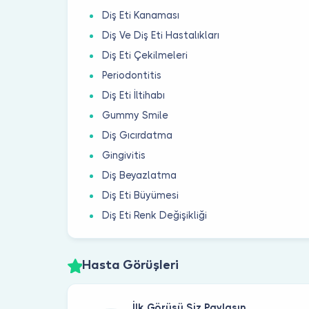
Diş Eti Kanaması
Diş Ve Diş Eti Hastalıkları
Diş Eti Çekilmeleri
Periodontitis
Diş Eti İltihabı
Gummy Smile
Diş Gıcırdatma
Gingivitis
Diş Beyazlatma
Diş Eti Büyümesi
Diş Eti Renk Değişikliği
Hasta Görüşleri
İlk Görüşü Siz Paylaşın