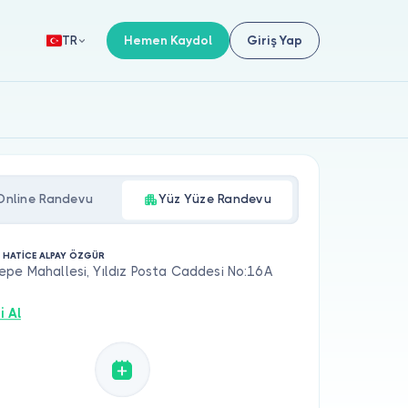
Hemen Kaydol
Giriş Yap
TR
Online Randevu
Yüz Yüze Randevu
. HATİCE ALPAY ÖZGÜR
pe Mahallesi, Yıldız Posta Caddesi No:16A
ş
i Al