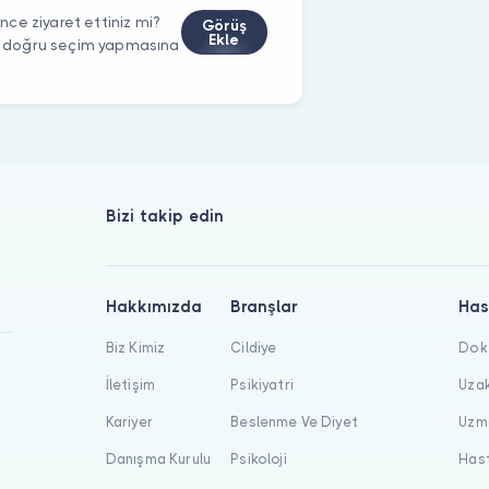
ce ziyaret ettiniz mi?
Görüş
Ekle
rin doğru seçim yapmasına
Bizi takip edin
Hakkımızda
Branşlar
Has
Biz Kimiz
Cildiye
Dokt
İletişim
Psikiyatri
Uzak
Kariyer
Beslenme Ve Diyet
Uzma
Danışma Kurulu
Psikoloji
Hast