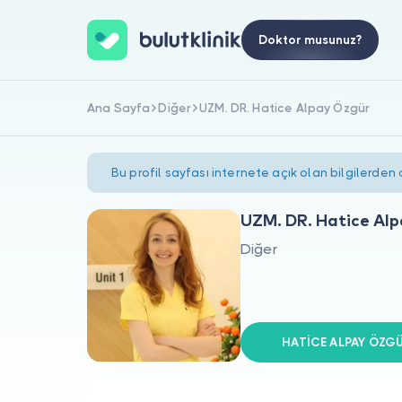
Doktor musunuz?
Ana Sayfa
Diğer
UZM. DR. Hatice Alpay Özgür
Bu profil sayfası internete açık olan bilgilerden
UZM. DR. Hatice Al
Diğer
HATİCE ALPAY ÖZGÜR