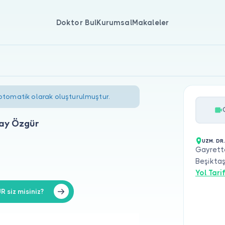
Doktor Bul
Kurumsal
Makaleler
 otomatik olarak oluşturulmuştur.
pay Özgür
UZM. DR
Gayrette
Beşikta
Yol Tarif
 siz misiniz?