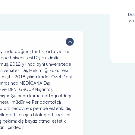
Dok
ol
ında doğmuştur. İlk, orta ve lise
epe Üniversitesi Diş Hekimliği
muş, 2012 yılında aynı üniversitede
versitesi Diş Hekimliği Fakültesi
lmıştır. 2018 yılına kadar Özel Dent
sonrasında MEDİCANA Diş
e ve DENTGROUP Nişantaşı
ıştır. Şu anda kurucu ortağı olduğu
 mesul müdür ve Periodontoloji
lant tedavileri; pembe estetik; diş
ik grefti, otojen blok greft, kret split
diş çekimi; diş beyazlatma, estetik
nı içindedir.