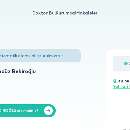
Doktor Bul
Kurumsal
Makaleler
 otomatik olarak oluşturulmuştur.
ndüz Bekiroğlu
UZM. DR
Yol Tarif
ROĞLU siz misiniz?