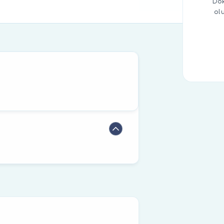
Dok
ol