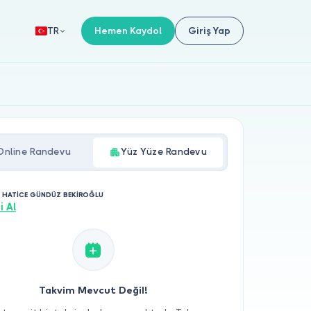
Hemen Kaydol
Giriş Yap
TR
Online Randevu
Yüz Yüze Randevu
. HATİCE GÜNDÜZ BEKİROĞLU
i Al
Takvim Mevcut Değil!