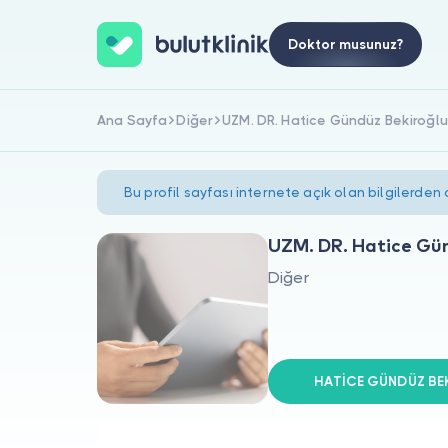
Doktor musunuz?
Ana Sayfa
Diğer
UZM. DR. Hatice Gündüz Bekiroğlu
Bu profil sayfası internete açık olan bilgilerden
UZM. DR. Hatice Gü
Diğer
HATİCE GÜNDÜZ BEKİ