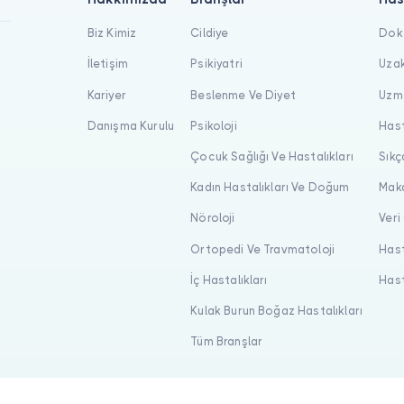
Biz Kimiz
Cildiye
Dokt
İletişim
Psikiyatri
Uzak
Kariyer
Beslenme Ve Diyet
Uzma
Danışma Kurulu
Psikoloji
Hast
Çocuk Sağlığı Ve Hastalıkları
Sıkç
Kadın Hastalıkları Ve Doğum
Maka
Nöroloji
Veri
Ortopedi Ve Travmatoloji
Hast
İç Hastalıkları
Hast
Kulak Burun Boğaz Hastalıkları
Tüm Branşlar