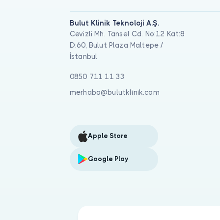
Bulut Klinik Teknoloji A.Ş.
Cevizli Mh. Tansel Cd. No:12 Kat:8
D:60, Bulut Plaza Maltepe /
İstanbul
0850 711 11 33
merhaba@bulutklinik.com
Apple Store
Google Play