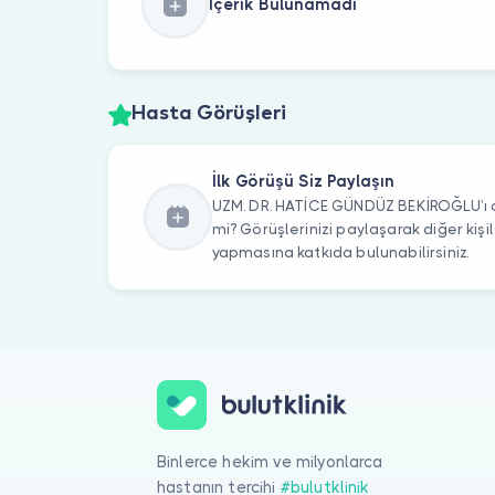
İçerik Bulunamadı
Hasta Görüşleri
İlk Görüşü Siz Paylaşın
UZM. DR. HATİCE GÜNDÜZ BEKİROĞLU’ı d
mi? Görüşlerinizi paylaşarak diğer kiş
yapmasına katkıda bulunabilirsiniz.
Binlerce hekim ve milyonlarca
hastanın tercihi
#bulutklinik