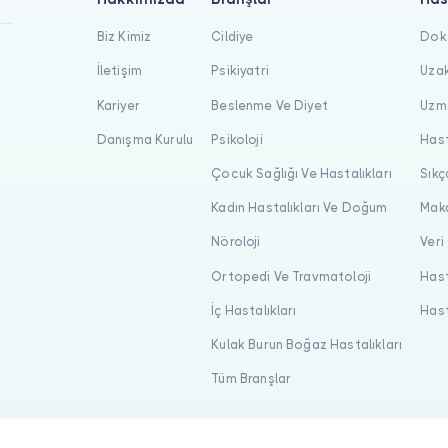
Biz Kimiz
Cildiye
Dokt
İletişim
Psikiyatri
Uzak
Kariyer
Beslenme Ve Diyet
Uzma
Danışma Kurulu
Psikoloji
Hast
Çocuk Sağlığı Ve Hastalıkları
Sıkç
Kadın Hastalıkları Ve Doğum
Maka
Nöroloji
Veri
Ortopedi Ve Travmatoloji
Hast
İç Hastalıkları
Hast
Kulak Burun Boğaz Hastalıkları
Tüm Branşlar