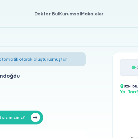
Doktor Bul
Kurumsal
Makaleler
 otomatik olarak oluşturulmuştur.
ündoğdu
UZM. DR
Yol Tarif
iz misiniz?