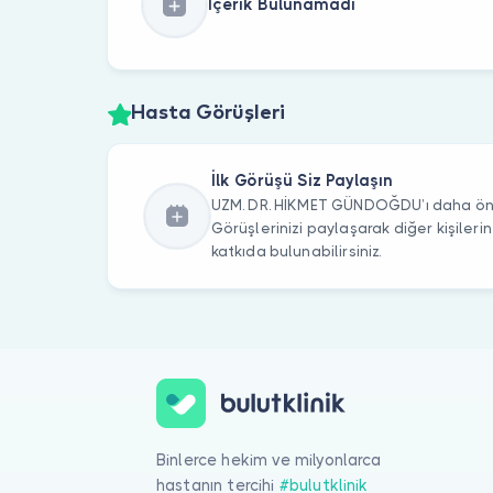
İçerik Bulunamadı
Hasta Görüşleri
İlk Görüşü Siz Paylaşın
UZM. DR. HİKMET GÜNDOĞDU’ı daha önce
Görüşlerinizi paylaşarak diğer kişile
katkıda bulunabilirsiniz.
Binlerce hekim ve milyonlarca
hastanın tercihi
#bulutklinik