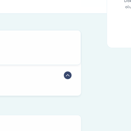
Dok
ol