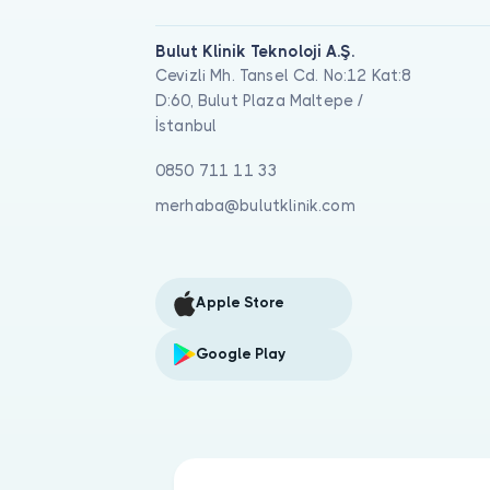
Bulut Klinik Teknoloji A.Ş.
Cevizli Mh. Tansel Cd. No:12 Kat:8
D:60, Bulut Plaza Maltepe /
İstanbul
0850 711 11 33
merhaba@bulutklinik.com
Apple Store
Google Play