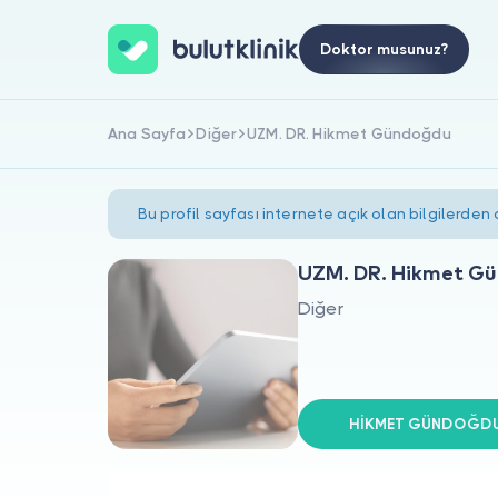
Doktor musunuz?
Ana Sayfa
Diğer
UZM. DR. Hikmet Gündoğdu
Bu profil sayfası internete açık olan bilgilerden
UZM. DR. Hikmet G
Diğer
HİKMET GÜNDOĞDU s