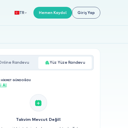
Hemen Kaydol
Giriş Yap
TR
Online Randevu
Yüz Yüze Randevu
. HİKMET GÜNDOĞDU
i Al
Takvim Mevcut Değil!