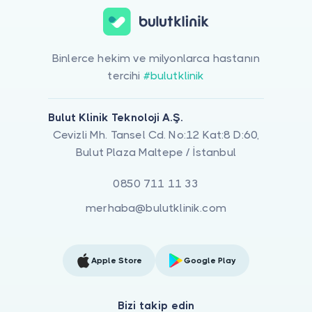
Binlerce hekim ve milyonlarca hastanın
tercihi
#bulutklinik
Bulut Klinik Teknoloji A.Ş.
Cevizli Mh. Tansel Cd. No:12 Kat:8 D:60,
Bulut Plaza Maltepe / İstanbul
0850 711 11 33
merhaba@bulutklinik.com
Apple Store
Google Play
Bizi takip edin