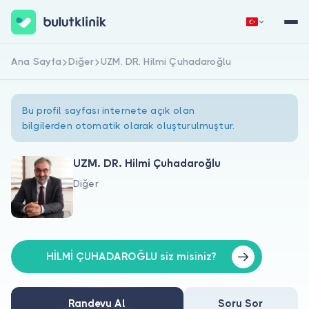
Ana Sayfa
Diğer
UZM. DR. Hilmi Çuhadaroğlu
Hemen Kaydol
Giriş Yap
Bu profil sayfası internete açık olan
bilgilerden otomatik olarak oluşturulmuştur.
UZM. DR. Hilmi Çuhadaroğlu
Diğer
Hakkımızda
Hastalar için
Doktorlar için
HİLMİ ÇUHADAROĞLU siz misiniz?
Randevu Al
Soru Sor