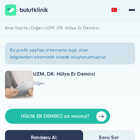
Ana Sayfa
Diğer
UZM. DR. Hülya Er Demirci
Hemen Kaydol
Giriş Yap
Bu profil sayfası internete açık olan
bilgilerden otomatik olarak oluşturulmuştur.
UZM. DR. Hülya Er Demirci
Diğer
Hakkımızda
Hastalar için
Doktorlar için
HÜLYA ER DEMİRCİ siz misiniz?
Randevu Al
Soru Sor