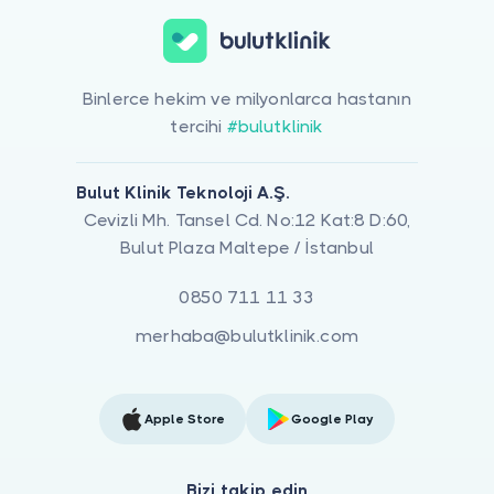
Binlerce hekim ve milyonlarca hastanın
tercihi
#bulutklinik
Bulut Klinik Teknoloji A.Ş.
Cevizli Mh. Tansel Cd. No:12 Kat:8 D:60,
Bulut Plaza Maltepe / İstanbul
0850 711 11 33
merhaba@bulutklinik.com
Apple Store
Google Play
Bizi takip edin