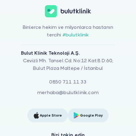
Binlerce hekim ve milyonlarca hastanın
tercihi
#bulutklinik
Bulut Klinik Teknoloji A.Ş.
Cevizli Mh. Tansel Cd. No:12 Kat:8 D:60,
Bulut Plaza Maltepe / İstanbul
0850 711 11 33
merhaba@bulutklinik.com
Apple Store
Google Play
Bizi takip edin