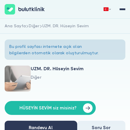
Ana Sayfa
Diğer
UZM. DR. Hüseyin Sevim
Hemen Kaydol
Giriş Yap
Bu profil sayfası internete açık olan
bilgilerden otomatik olarak oluşturulmuştur.
UZM. DR. Hüseyin Sevim
Diğer
Hakkımızda
Hastalar için
Doktorlar için
HÜSEYİN SEVİM siz misiniz?
Randevu Al
Soru Sor