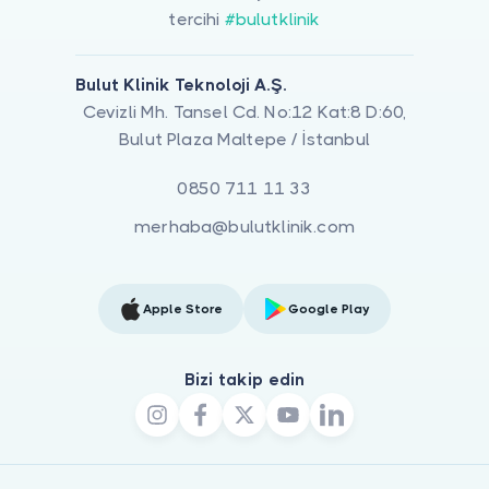
tercihi
#bulutklinik
Bulut Klinik Teknoloji A.Ş.
Cevizli Mh. Tansel Cd. No:12 Kat:8 D:60,
Bulut Plaza Maltepe / İstanbul
0850 711 11 33
merhaba@bulutklinik.com
Apple Store
Google Play
Bizi takip edin