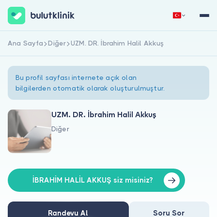
Ana Sayfa
Diğer
UZM. DR. İbrahim Halil Akkuş
Hemen Kaydol
Giriş Yap
Bu profil sayfası internete açık olan
bilgilerden otomatik olarak oluşturulmuştur.
UZM. DR. İbrahim Halil Akkuş
Diğer
Hakkımızda
Hastalar için
Doktorlar için
İBRAHİM HALİL AKKUŞ siz misiniz?
Randevu Al
Soru Sor