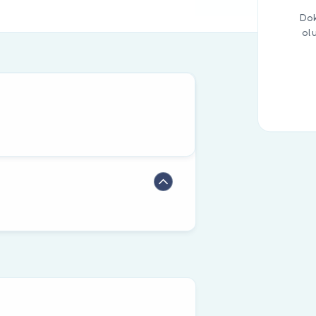
Dok
ol