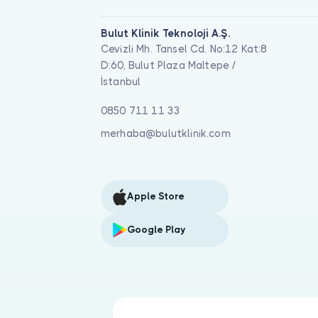
Bulut Klinik Teknoloji A.Ş.
Cevizli Mh. Tansel Cd. No:12 Kat:8
D:60, Bulut Plaza Maltepe /
İstanbul
0850 711 11 33
merhaba@bulutklinik.com
Apple Store
Google Play