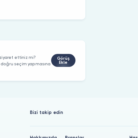
iyaret ettiniz mi?
Görüş
Ekle
rin doğru seçim yapmasına
Bizi takip edin
Hakkımızda
Branşlar
Has