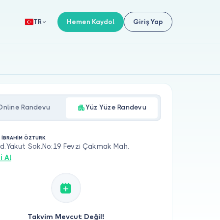
Hemen Kaydol
Giriş Yap
TR
Online Randevu
Yüz Yüze Randevu
. İBRAHİM ÖZTURK
ad.Yakut Sok.No:19 Fevzi Çakmak Mah.
i Al
Takvim Mevcut Değil!