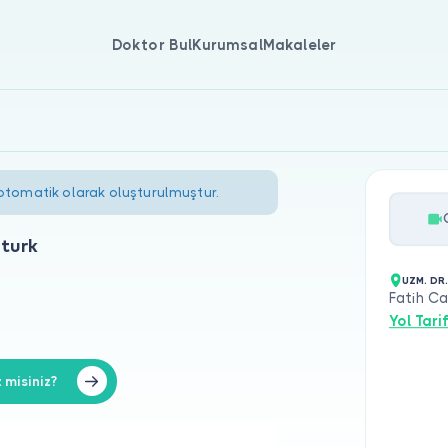
Doktor Bul
Kurumsal
Makaleler
 otomatik olarak oluşturulmuştur.
zturk
UZM. DR
Fatih C
Yol Tarif
 misiniz?