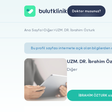
Doktor musunuz?
Ana Sayfa
Diğer
UZM. DR. İbrahim Özturk
Bu profil sayfası internete açık olan bilgilerden
UZM. DR. İbrahim Ö
Diğer
İBRAHİM ÖZTURK siz