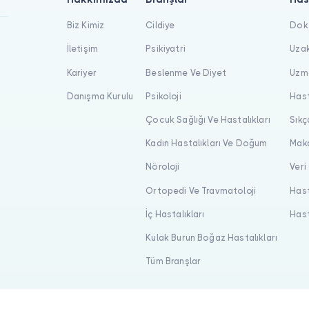
Biz Kimiz
Cildiye
Dokt
İletişim
Psikiyatri
Uzak
Kariyer
Beslenme Ve Diyet
Uzma
Danışma Kurulu
Psikoloji
Hast
Çocuk Sağlığı Ve Hastalıkları
Sıkç
Kadın Hastalıkları Ve Doğum
Maka
Nöroloji
Veri
Ortopedi Ve Travmatoloji
Hast
İç Hastalıkları
Hast
Kulak Burun Boğaz Hastalıkları
Tüm Branşlar