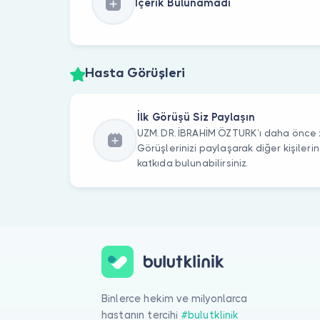
İçerik Bulunamadı
Hasta Görüşleri
İlk Görüşü Siz Paylaşın
UZM. DR. İBRAHİM ÖZTURK’ı daha önce z
Görüşlerinizi paylaşarak diğer kişile
katkıda bulunabilirsiniz.
Binlerce hekim ve milyonlarca
hastanın tercihi
#bulutklinik