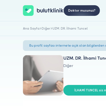
Doktor musunuz?
Ana Sayfa
Diğer
UZM. DR. İlhami Tuncel
Bu profil sayfası internete açık olan bilgilerden
UZM. DR. İlhami Tun
Diğer
İLHAMİ TUNCEL siz m