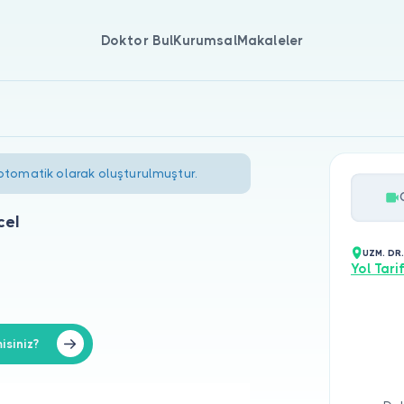
Doktor Bul
Kurumsal
Makaleler
 otomatik olarak oluşturulmuştur.
cel
UZM. DR.
Yol Tarif
isiniz?