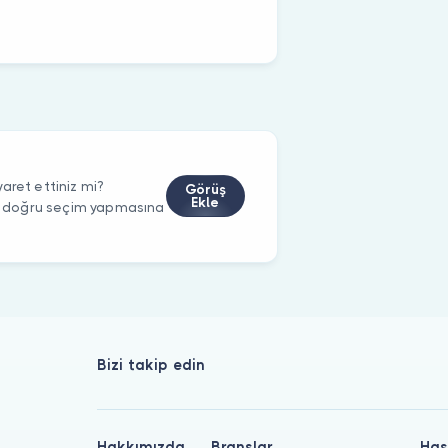
aret ettiniz mi?
Görüş
Ekle
rin doğru seçim yapmasına
Bizi takip edin
Hakkımızda
Branşlar
Has