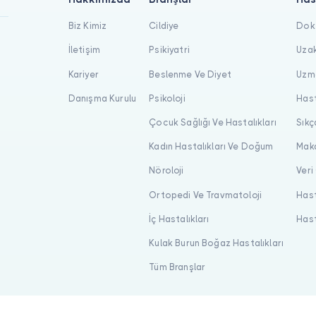
Biz Kimiz
Cildiye
Dokt
İletişim
Psikiyatri
Uzak
Kariyer
Beslenme Ve Diyet
Uzma
Danışma Kurulu
Psikoloji
Hast
Çocuk Sağlığı Ve Hastalıkları
Sıkç
Kadın Hastalıkları Ve Doğum
Maka
Nöroloji
Veri
Ortopedi Ve Travmatoloji
Hast
İç Hastalıkları
Hast
Kulak Burun Boğaz Hastalıkları
Tüm Branşlar