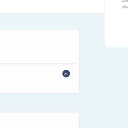
Dok
ol