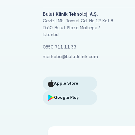
Bulut Klinik Teknoloji A.Ş.
Cevizli Mh. Tansel Cd. No:12 Kat:8
D:60, Bulut Plaza Maltepe /
İstanbul
0850 711 11 33
merhaba@bulutklinik.com
Apple Store
Google Play