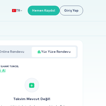
Hemen Kaydol
Giriş Yap
TR
Online Randevu
Yüz Yüze Randevu
 İLHAMİ TUNCEL
i Al
Takvim Mevcut Değil!