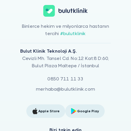
Binlerce hekim ve milyonlarca hastanın
tercihi
#bulutklinik
Bulut Klinik Teknoloji A.Ş.
Cevizli Mh. Tansel Cd. No:12 Kat:8 D:60,
Bulut Plaza Maltepe / İstanbul
0850 711 11 33
merhaba@bulutklinik.com
Apple Store
Google Play
Bizi takip edin