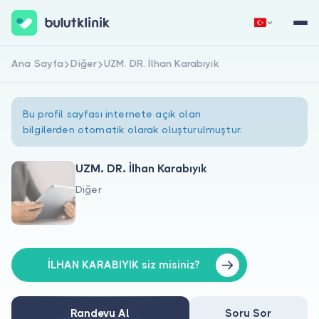
Ana Sayfa
Diğer
UZM. DR. İlhan Karabıyık
Hemen Kaydol
Giriş Yap
Bu profil sayfası internete açık olan
bilgilerden otomatik olarak oluşturulmuştur.
UZM. DR. İlhan Karabıyık
Diğer
Hakkımızda
Hastalar için
Doktorlar için
İLHAN KARABIYIK siz misiniz?
Randevu Al
Soru Sor