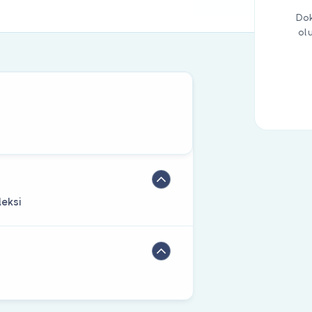
Dok
ol
eksi