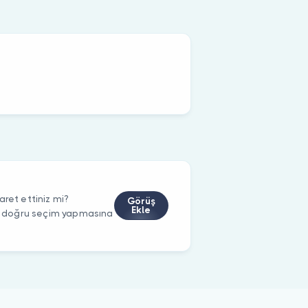
aret ettiniz mi?
Görüş
Ekle
rin doğru seçim yapmasına