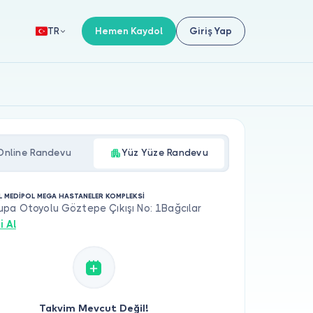
Hemen Kaydol
Giriş Yap
TR
Online Randevu
Yüz Yüze Randevu
L MEDİPOL MEGA HASTANELER KOMPLEKSİ
upa Otoyolu Göztepe Çıkışı No: 1Bağcılar
i Al
Takvim Mevcut Değil!