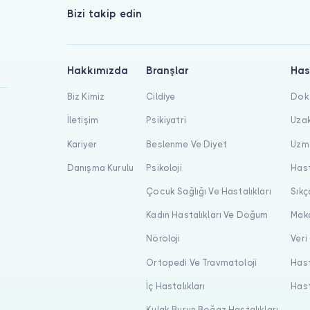
Bizi takip edin
Hakkımızda
Branşlar
Has
Biz Kimiz
Cildiye
Dokt
İletişim
Psikiyatri
Uzak
Kariyer
Beslenme Ve Diyet
Uzma
Danışma Kurulu
Psikoloji
Hast
Çocuk Sağlığı Ve Hastalıkları
Sıkç
Kadın Hastalıkları Ve Doğum
Maka
Nöroloji
Veri
Ortopedi Ve Travmatoloji
Hast
İç Hastalıkları
Hast
Kulak Burun Boğaz Hastalıkları