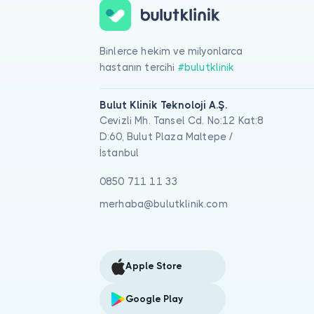
Binlerce hekim ve milyonlarca
hastanın tercihi
#bulutklinik
Bulut Klinik Teknoloji A.Ş.
Cevizli Mh. Tansel Cd. No:12 Kat:8
D:60, Bulut Plaza Maltepe /
İstanbul
0850 711 11 33
merhaba@bulutklinik.com
Apple Store
Google Play