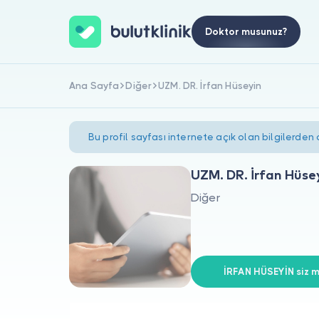
Doktor musunuz?
Ana Sayfa
Diğer
UZM. DR. İrfan Hüseyin
Bu profil sayfası internete açık olan bilgilerden
UZM. DR. İrfan Hüse
Diğer
İRFAN HÜSEYİN siz m