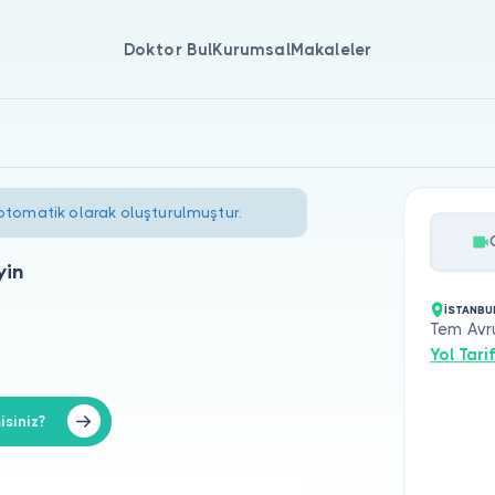
Doktor Bul
Kurumsal
Makaleler
 otomatik olarak oluşturulmuştur.
yin
İSTANBU
Tem Avr
Yol Tarif
isiniz?