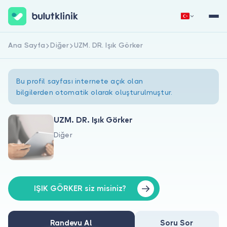
Ana Sayfa
Diğer
UZM. DR. Işık Görker
Hemen Kaydol
Giriş Yap
Bu profil sayfası internete açık olan
bilgilerden otomatik olarak oluşturulmuştur.
UZM. DR. Işık Görker
Diğer
Hakkımızda
Hastalar için
Doktorlar için
IŞIK GÖRKER siz misiniz?
Randevu Al
Soru Sor