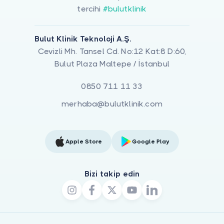
tercihi
#bulutklinik
Bulut Klinik Teknoloji A.Ş.
Cevizli Mh. Tansel Cd. No:12 Kat:8 D:60,
Bulut Plaza Maltepe / İstanbul
0850 711 11 33
merhaba@bulutklinik.com
Apple Store
Google Play
Bizi takip edin