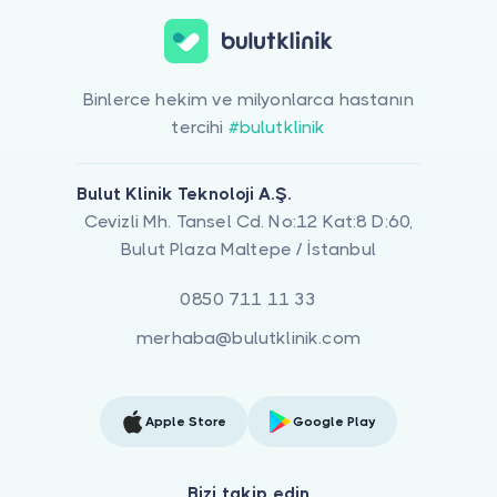
Binlerce hekim ve milyonlarca hastanın
tercihi
#bulutklinik
Bulut Klinik Teknoloji A.Ş.
Cevizli Mh. Tansel Cd. No:12 Kat:8 D:60,
Bulut Plaza Maltepe / İstanbul
0850 711 11 33
merhaba@bulutklinik.com
Apple Store
Google Play
Bizi takip edin