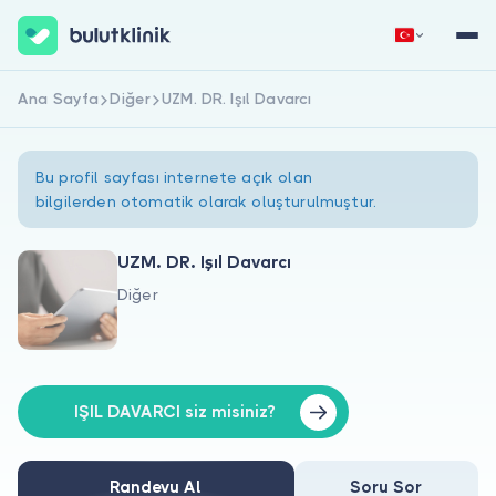
Ana Sayfa
Diğer
UZM. DR. Işıl Davarcı
Hemen Kaydol
Giriş Yap
Bu profil sayfası internete açık olan
bilgilerden otomatik olarak oluşturulmuştur.
UZM. DR. Işıl Davarcı
Diğer
Hakkımızda
Hastalar için
Doktorlar için
IŞIL DAVARCI siz misiniz?
Randevu Al
Soru Sor