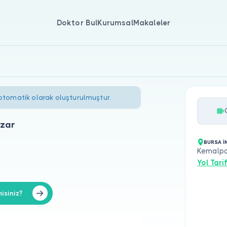
Doktor Bul
Kurumsal
Makaleler
 otomatik olarak oluşturulmuştur.
azar
BURSA İ
Kemalpa
Yol Tarif
isiniz?