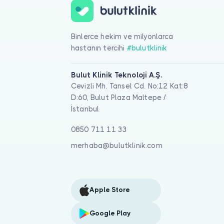
Binlerce hekim ve milyonlarca
hastanın tercihi
#bulutklinik
Bulut Klinik Teknoloji A.Ş.
Cevizli Mh. Tansel Cd. No:12 Kat:8
D:60, Bulut Plaza Maltepe /
İstanbul
0850 711 11 33
merhaba@bulutklinik.com
Apple Store
Google Play