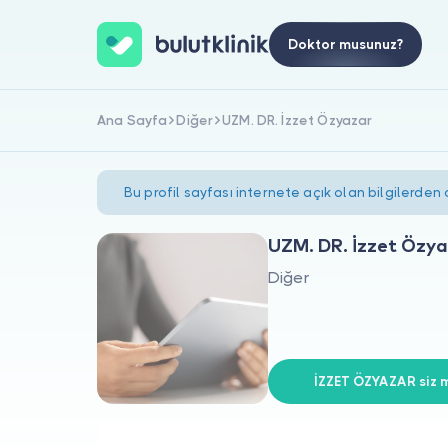
Doktor musunuz?
Ana Sayfa
Diğer
UZM. DR. İzzet Özyazar
Bu profil sayfası internete açık olan bilgilerden
UZM. DR. İzzet Özy
Diğer
İZZET ÖZYAZAR siz m