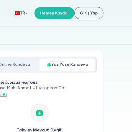
Hemen Kaydol
Giriş Yap
TR
Online Randevu
Yüz Yüze Randevu
NEGÖL DEVLET HASTANESİ
şa Mah. Ahmet Ufuktopcan Cd
i Al
Takvim Mevcut Değil!