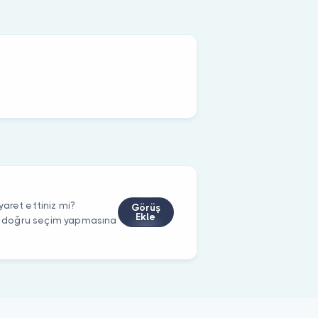
aret ettiniz mi?
Görüş
Ekle
rin doğru seçim yapmasına