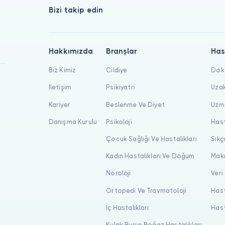
Bizi takip edin
Hakkımızda
Branşlar
Has
Biz Kimiz
Cildiye
Dokt
İletişim
Psikiyatri
Uzak
Kariyer
Beslenme Ve Diyet
Uzma
Danışma Kurulu
Psikoloji
Hast
Çocuk Sağlığı Ve Hastalıkları
Sıkç
Kadın Hastalıkları Ve Doğum
Maka
Nöroloji
Veri
Ortopedi Ve Travmatoloji
Hast
İç Hastalıkları
Hast
Kulak Burun Boğaz Hastalıkları