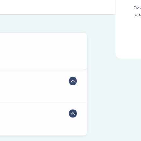
Dok
ol