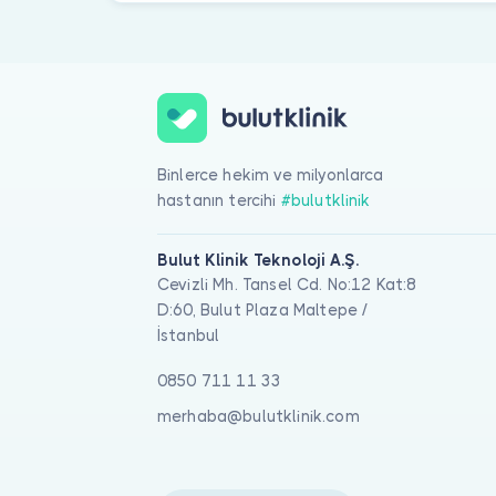
Binlerce hekim ve milyonlarca
hastanın tercihi
#bulutklinik
Bulut Klinik Teknoloji A.Ş.
Cevizli Mh. Tansel Cd. No:12 Kat:8
D:60, Bulut Plaza Maltepe /
İstanbul
0850 711 11 33
merhaba@bulutklinik.com