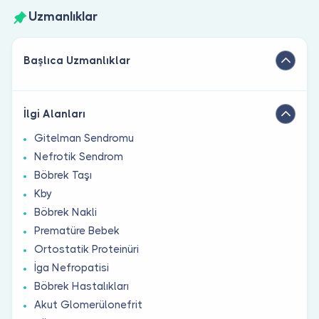
Uzmanlıklar
Başlıca Uzmanlıklar
İlgi Alanları
Gitelman Sendromu
Nefrotik Sendrom
Böbrek Taşı
Kby
Böbrek Nakli
Prematüre Bebek
Ortostatik Proteinüri
İga Nefropatisi
Böbrek Hastalıkları
Akut Glomerülonefrit