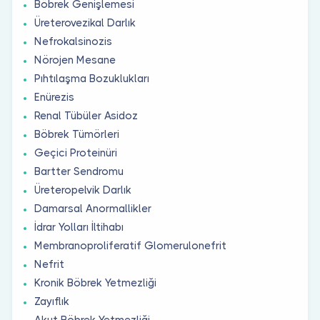
Böbrek Genişlemesi
Üreterovezikal Darlık
Nefrokalsinozis
Nörojen Mesane
Pıhtılaşma Bozuklukları
Enürezis
Renal Tübüler Asidoz
Böbrek Tümörleri
Geçici Proteinüri
Bartter Sendromu
Üreteropelvik Darlık
Damarsal Anormallikler
İdrar Yolları İltihabı
Membranoproliferatif Glomerulonefrit
Nefrit
Kronik Böbrek Yetmezliği
Zayıflık
Akut Böbrek Yetmezliği