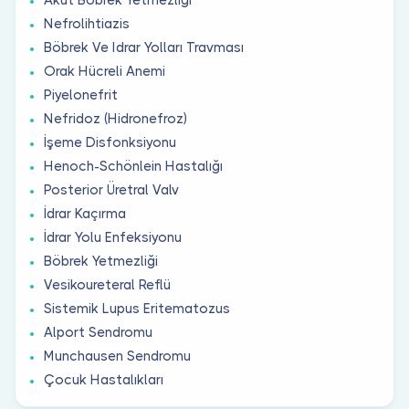
Nefrolihtiazis
Böbrek Ve Idrar Yolları Travması
Orak Hücreli Anemi
Piyelonefrit
Nefridoz (Hidronefroz)
İşeme Disfonksiyonu
Henoch-Schönlein Hastalığı
Posterior Üretral Valv
İdrar Kaçırma
İdrar Yolu Enfeksiyonu
Böbrek Yetmezliği
Vesikoureteral Reflü
Sistemik Lupus Eritematozus
Alport Sendromu
Munchausen Sendromu
Çocuk Hastalıkları