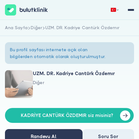
Ana Sayfa
Diğer
UZM. DR. Kadriye Cantürk Özdemır
Hemen Kaydol
Giriş Yap
Bu profil sayfası internete açık olan
bilgilerden otomatik olarak oluşturulmuştur.
UZM. DR. Kadriye Cantürk Özdemır
Diğer
Hakkımızda
Hastalar için
Doktorlar için
KADRİYE CANTÜRK ÖZDEMIR siz misiniz?
Randevu Al
Soru Sor