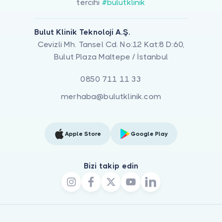
tercihi
#bulutklinik
Bulut Klinik Teknoloji A.Ş.
Cevizli Mh. Tansel Cd. No:12 Kat:8 D:60,
Bulut Plaza Maltepe / İstanbul
0850 711 11 33
merhaba@bulutklinik.com
Apple Store
Google Play
Bizi takip edin