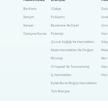
Biz Kimiz
Cildiye
Dokt
İletişim
Psikiyatri
Uzak
Kariyer
Beslenme Ve Diyet
Uzma
Danışma Kurulu
Psikoloji
Hast
Çocuk Sağlığı Ve Hastalıkları
Sıkç
Kadın Hastalıkları Ve Doğum
Maka
Nöroloji
Veri
Ortopedi Ve Travmatoloji
Hast
İç Hastalıkları
Hast
Kulak Burun Boğaz Hastalıkları
Tüm Branşlar