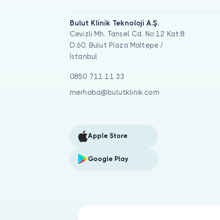
Bulut Klinik Teknoloji A.Ş.
Cevizli Mh. Tansel Cd. No:12 Kat:8
D:60, Bulut Plaza Maltepe /
İstanbul
0850 711 11 33
merhaba@bulutklinik.com
Apple Store
Google Play