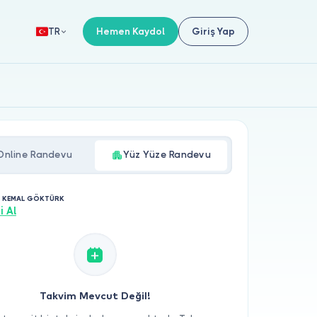
Hemen Kaydol
Giriş Yap
TR
Online Randevu
Yüz Yüze Randevu
. KEMAL GÖKTÜRK
i Al
Takvim Mevcut Değil!