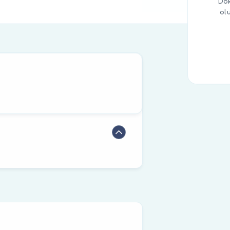
Dok
ol