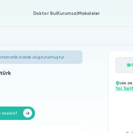
Doktor Bul
Kurumsal
Makaleler
 otomatik olarak oluşturulmuştur.
türk
UZM. DR
Yol Tarif
misiniz?