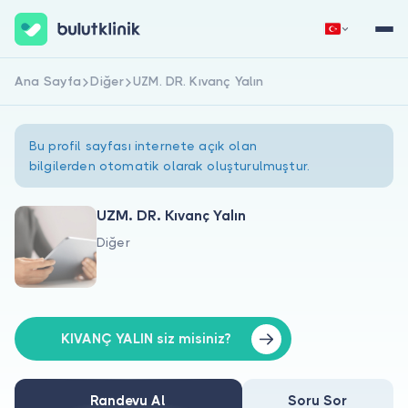
Ana Sayfa
Diğer
UZM. DR. Kıvanç Yalın
Hemen Kaydol
Giriş Yap
Bu profil sayfası internete açık olan
bilgilerden otomatik olarak oluşturulmuştur.
UZM. DR. Kıvanç Yalın
Diğer
Hakkımızda
Hastalar için
Doktorlar için
KIVANÇ YALIN siz misiniz?
Randevu Al
Soru Sor