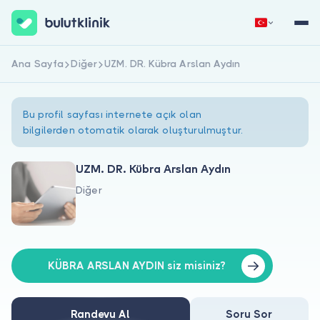
Ana Sayfa
Diğer
UZM. DR. Kübra Arslan Aydın
Hemen Kaydol
Giriş Yap
Bu profil sayfası internete açık olan
bilgilerden otomatik olarak oluşturulmuştur.
UZM. DR. Kübra Arslan Aydın
Diğer
Hakkımızda
Hastalar için
Doktorlar için
KÜBRA ARSLAN AYDIN siz misiniz?
Randevu Al
Soru Sor