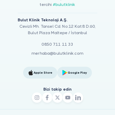
tercihi
#bulutklinik
Bulut Klinik Teknoloji A.Ş.
Cevizli Mh. Tansel Cd. No:12 Kat:8 D:60,
Bulut Plaza Maltepe / İstanbul
0850 711 11 33
merhaba@bulutklinik.com
Apple Store
Google Play
Bizi takip edin