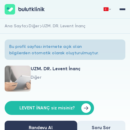
Ana Sayfa
Diğer
UZM. DR. Levent İnanç
Hemen Kaydol
Giriş Yap
Bu profil sayfası internete açık olan
bilgilerden otomatik olarak oluşturulmuştur.
UZM. DR. Levent İnanç
Diğer
Hakkımızda
Hastalar için
Doktorlar için
LEVENT İNANÇ siz misiniz?
Randevu Al
Soru Sor