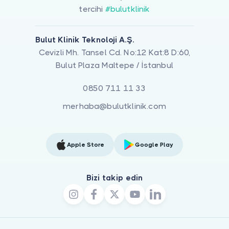
tercihi
#bulutklinik
Bulut Klinik Teknoloji A.Ş.
Cevizli Mh. Tansel Cd. No:12 Kat:8 D:60,
Bulut Plaza Maltepe / İstanbul
0850 711 11 33
merhaba@bulutklinik.com
Apple Store
Google Play
Bizi takip edin