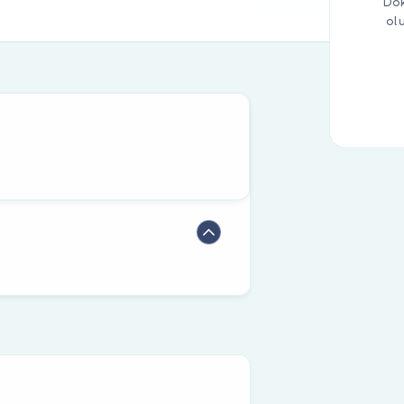
Dok
ol