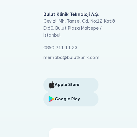
Bulut Klinik Teknoloji A.Ş.
Cevizli Mh. Tansel Cd. No:12 Kat:8
D:60, Bulut Plaza Maltepe /
İstanbul
0850 711 11 33
merhaba@bulutklinik.com
Apple Store
Google Play