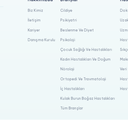
Biz Kimiz
Cildiye
Dokt
İletişim
Psikiyatri
Uzak
Kariyer
Beslenme Ve Diyet
Uzma
Danışma Kurulu
Psikoloji
Hast
Çocuk Sağlığı Ve Hastalıkları
Sıkç
Kadın Hastalıkları Ve Doğum
Maka
Nöroloji
Veri
Ortopedi Ve Travmatoloji
Hast
İç Hastalıkları
Hast
Kulak Burun Boğaz Hastalıkları
Tüm Branşlar