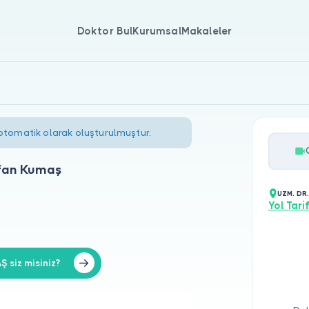
Doktor Bul
Kurumsal
Makaleler
 otomatik olarak oluşturulmuştur.
fan Kumaş
UZM. DR
Yol Tarif
 siz misiniz?