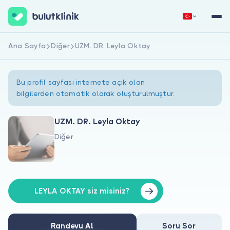
Ana Sayfa
Diğer
UZM. DR. Leyla Oktay
Hemen Kaydol
Giriş Yap
Bu profil sayfası internete açık olan
bilgilerden otomatik olarak oluşturulmuştur.
UZM. DR. Leyla Oktay
Diğer
Hakkımızda
Hastalar için
Doktorlar için
LEYLA OKTAY siz misiniz?
Randevu Al
Soru Sor