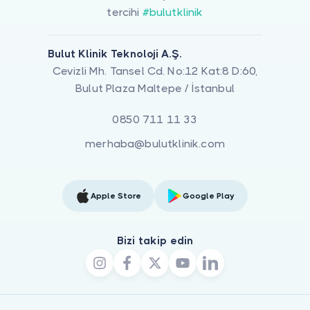
tercihi
#bulutklinik
Bulut Klinik Teknoloji A.Ş.
Cevizli Mh. Tansel Cd. No:12 Kat:8 D:60,
Bulut Plaza Maltepe / İstanbul
0850 711 11 33
merhaba@bulutklinik.com
Apple Store
Google Play
Bizi takip edin