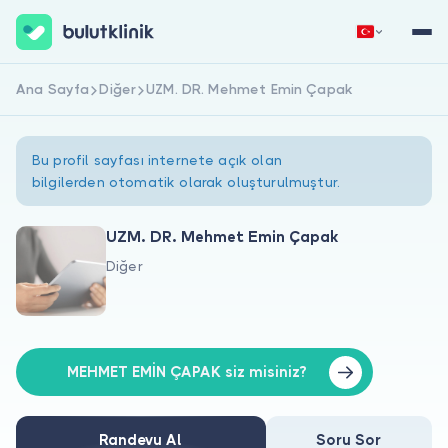
Ana Sayfa
Diğer
UZM. DR. Mehmet Emin Çapak
Hemen Kaydol
Giriş Yap
Bu profil sayfası internete açık olan
bilgilerden otomatik olarak oluşturulmuştur.
UZM. DR. Mehmet Emin Çapak
Diğer
Hakkımızda
Hastalar için
Doktorlar için
MEHMET EMİN ÇAPAK siz misiniz?
Randevu Al
Soru Sor