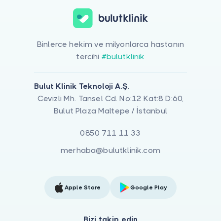
Binlerce hekim ve milyonlarca hastanın
tercihi
#bulutklinik
Bulut Klinik Teknoloji A.Ş.
Cevizli Mh. Tansel Cd. No:12 Kat:8 D:60,
Bulut Plaza Maltepe / İstanbul
0850 711 11 33
merhaba@bulutklinik.com
Apple Store
Google Play
Bizi takip edin