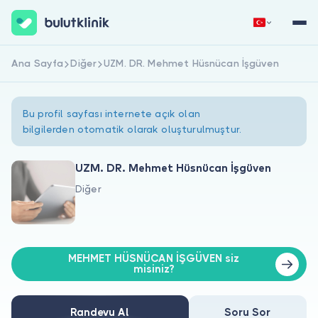
Ana Sayfa
Diğer
UZM. DR. Mehmet Hüsnücan İşgüven
Hemen Kaydol
Giriş Yap
Bu profil sayfası internete açık olan
bilgilerden otomatik olarak oluşturulmuştur.
UZM. DR. Mehmet Hüsnücan İşgüven
Diğer
Hakkımızda
Hastalar için
MEHMET HÜSNÜCAN İŞGÜVEN siz
Doktorlar için
misiniz?
Randevu Al
Soru Sor