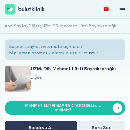
Ana Sayfa
Diğer
UZM. DR. Mehmet Lütfi Bayraktaroğlu
Hemen Kaydol
Giriş Yap
Bu profil sayfası internete açık olan
bilgilerden otomatik olarak oluşturulmuştur.
UZM. DR. Mehmet Lütfi Bayraktaroğlu
Diğer
Hakkımızda
Hastalar için
MEHMET LÜTFİ BAYRAKTAROĞLU siz
Doktorlar için
misiniz?
Randevu Al
Soru Sor