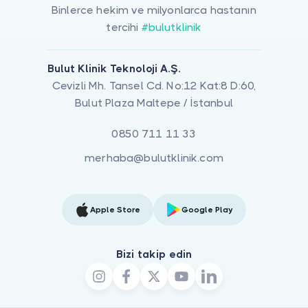
Binlerce hekim ve milyonlarca hastanın
tercihi
#bulutklinik
Bulut Klinik Teknoloji A.Ş.
Cevizli Mh. Tansel Cd. No:12 Kat:8 D:60,
Bulut Plaza Maltepe / İstanbul
0850 711 11 33
merhaba@bulutklinik.com
Apple Store
Google Play
Bizi takip edin