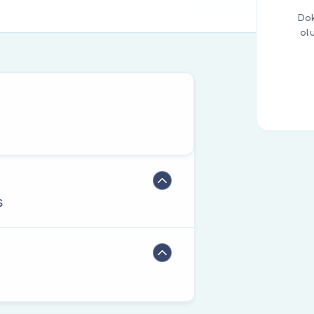
Dok
ol
S