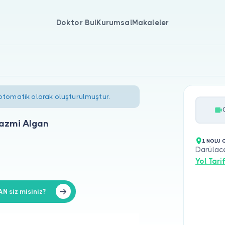
Doktor Bul
Kurumsal
Makaleler
 otomatik olarak oluşturulmuştur.
azmi Algan
1 NOLU 
Darülac
Yol Tarif
 siz misiniz?