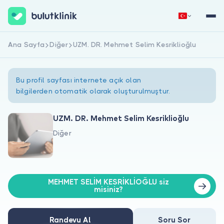
Ana Sayfa
Diğer
UZM. DR. Mehmet Selim Kesriklioğlu
Hemen Kaydol
Giriş Yap
Bu profil sayfası internete açık olan
bilgilerden otomatik olarak oluşturulmuştur.
UZM. DR. Mehmet Selim Kesriklioğlu
Diğer
Hakkımızda
Hastalar için
MEHMET SELİM KESRİKLİOĞLU siz
Doktorlar için
misiniz?
Randevu Al
Soru Sor