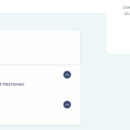
Dok
ol
t Hastanesi