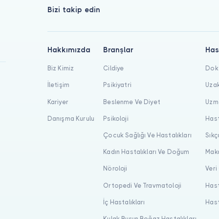
Bizi takip edin
Hakkımızda
Branşlar
Has
Biz Kimiz
Cildiye
Dokt
İletişim
Psikiyatri
Uzak
Kariyer
Beslenme Ve Diyet
Uzma
Danışma Kurulu
Psikoloji
Hast
Çocuk Sağlığı Ve Hastalıkları
Sıkç
Kadın Hastalıkları Ve Doğum
Maka
Nöroloji
Veri
Ortopedi Ve Travmatoloji
Hast
İç Hastalıkları
Hast
Kulak Burun Boğaz Hastalıkları