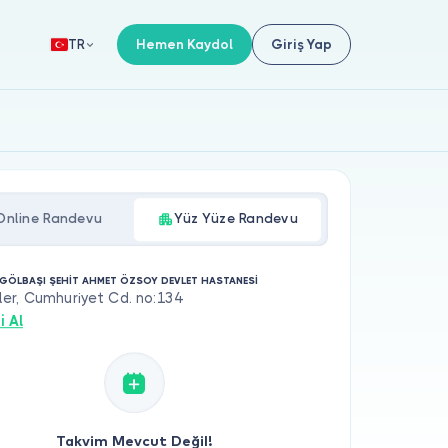
Hemen Kaydol
Giriş Yap
TR
Online Randevu
Yüz Yüze Randevu
GÖLBAŞI ŞEHİT AHMET ÖZSOY DEVLET HASTANESİ
er, Cumhuriyet Cd. no:134
i Al
Takvim Mevcut Değil!