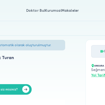
Doktor Bul
Kurumsal
Makaleler
 otomatik olarak oluşturulmuştur.
k Turan
ANKARA 
Seğmenl
Yol Tarif
iz misiniz?