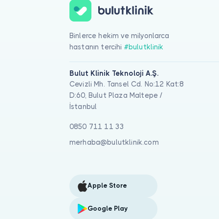
Binlerce hekim ve milyonlarca
hastanın tercihi
#bulutklinik
Bulut Klinik Teknoloji A.Ş.
Cevizli Mh. Tansel Cd. No:12 Kat:8
D:60, Bulut Plaza Maltepe /
İstanbul
0850 711 11 33
merhaba@bulutklinik.com
Apple Store
Google Play