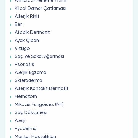
Anhidroz (Terleme Yitimi)
Kılcal Damar Çatlaması
Allerjik Rinit
Ben
Atopik Dermatit
Ayak Çıbanı
Vitiligo
Saç Ve Sakal Ağarması
Psöriazis
Alerjik Egzama
Skleroderma
Allerjik Kontakt Dermatit
Hematom
Mikozis Fungoides (Mf)
Saç Dökülmesi
Alerji
Pyoderma
Mantar Hastalıkları