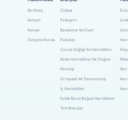
Biz Kimiz
Cildiye
Dokt
İletişim
Psikiyatri
Uzak
Kariyer
Beslenme Ve Diyet
Uzma
Danışma Kurulu
Psikoloji
Hast
Çocuk Sağlığı Ve Hastalıkları
Sıkç
Kadın Hastalıkları Ve Doğum
Maka
Nöroloji
Veri
Ortopedi Ve Travmatoloji
Hast
İç Hastalıkları
Hast
Kulak Burun Boğaz Hastalıkları
Tüm Branşlar