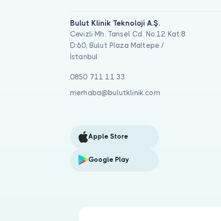
Bulut Klinik Teknoloji A.Ş.
Cevizli Mh. Tansel Cd. No:12 Kat:8
D:60, Bulut Plaza Maltepe /
İstanbul
0850 711 11 33
merhaba@bulutklinik.com
Apple Store
Google Play