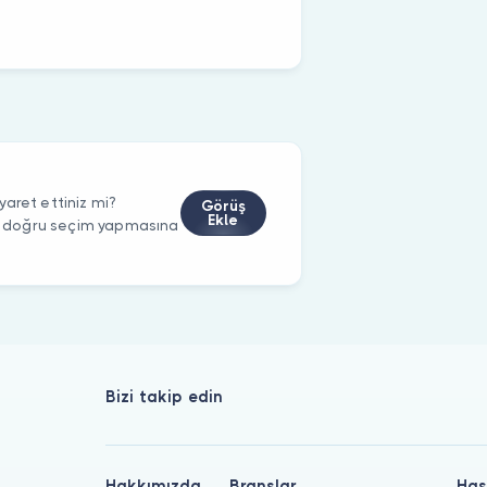
aret ettiniz mi?
Görüş
Ekle
rin doğru seçim yapmasına
Bizi takip edin
Hakkımızda
Branşlar
Has