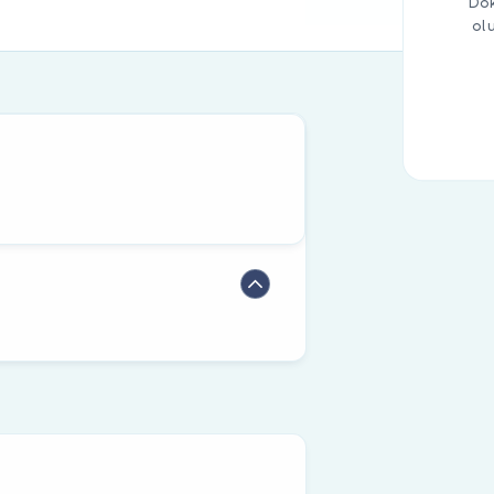
Dok
ol