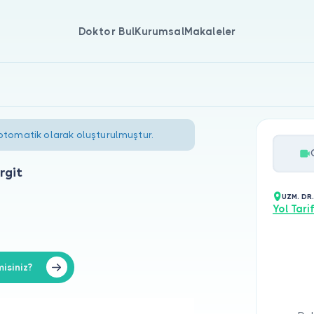
Doktor Bul
Kurumsal
Makaleler
 otomatik olarak oluşturulmuştur.
rgit
UZM. DR
Yol Tarif
isiniz?