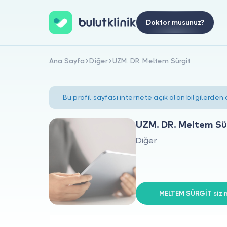
Doktor musunuz?
Ana Sayfa
Diğer
UZM. DR. Meltem Sürgit
Bu profil sayfası internete açık olan bilgilerden
UZM. DR. Meltem Sü
Diğer
MELTEM SÜRGİT siz m