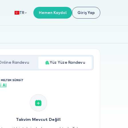
Hemen Kaydol
Giriş Yap
TR
Online Randevu
Yüz Yüze Randevu
. MELTEM SÜRGİT
i Al
Takvim Mevcut Değil!