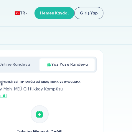
Hemen Kaydol
Giriş Yap
TR
Online Randevu
Yüz Yüze Randevu
ÜNİVERSİTESİ TIP FAKÜLTESİ ARAŞTIRMA VE UYGULAMA
Sİ
öy Mah. MEÜ Çiftlikköy Kampüsü
i Al
Takvim Mevcut Değil!