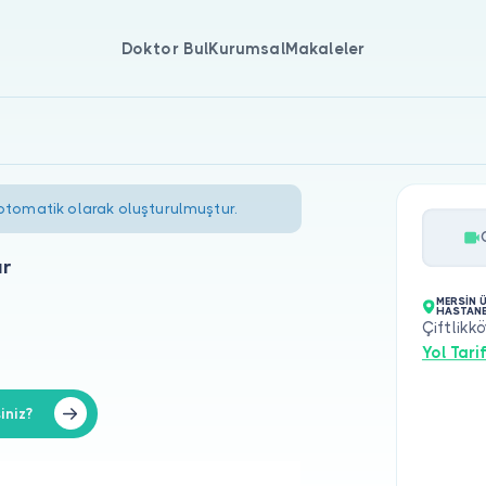
Doktor Bul
Kurumsal
Makaleler
 otomatik olarak oluşturulmuştur.
ır
MERSİN 
HASTANE
Çiftlikk
Yol Tarif
iniz?