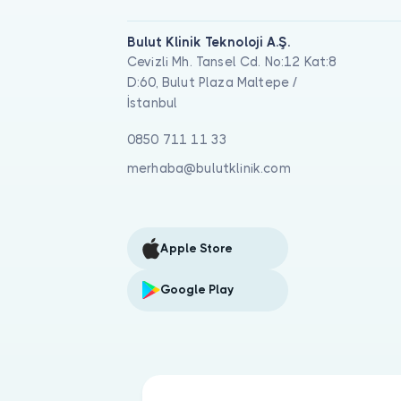
Bulut Klinik Teknoloji A.Ş.
Cevizli Mh. Tansel Cd. No:12 Kat:8
D:60, Bulut Plaza Maltepe /
İstanbul
0850 711 11 33
merhaba@bulutklinik.com
Apple Store
Google Play