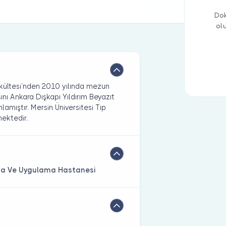
Dok
ol
akültesi’nden 2010 yılında mezun
ını Ankara Dışkapı Yıldırım Beyazıt
amıştır. Mersin Üniversitesi Tıp
mektedir.
ırma Ve Uygulama Hastanesi