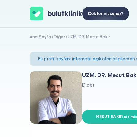
Doktor musunuz?
Ana Sayfa
Diğer
UZM. DR. Mesut Bakır
Bu profil sayfası internete açık olan bilgilerden
UZM. DR. Mesut Bak
Diğer
MESUT BAKIR siz mis