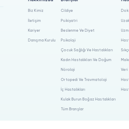
Biz Kimiz
Cildiye
Dokt
İletişim
Psikiyatri
Uzak
Kariyer
Beslenme Ve Diyet
Uzma
Danışma Kurulu
Psikoloji
Hast
Çocuk Sağlığı Ve Hastalıkları
Sıkç
Kadın Hastalıkları Ve Doğum
Maka
Nöroloji
Veri
Ortopedi Ve Travmatoloji
Hast
İç Hastalıkları
Hast
Kulak Burun Boğaz Hastalıkları
Tüm Branşlar