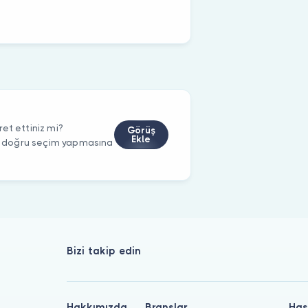
et ettiniz mi?
Görüş
Ekle
rin doğru seçim yapmasına
Bizi takip edin
Hakkımızda
Branşlar
Has