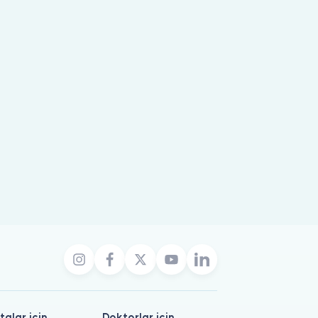
talar için
Doktorlar için