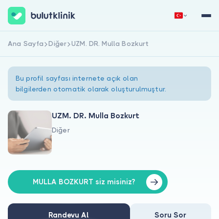
Ana Sayfa
Diğer
UZM. DR. Mulla Bozkurt
Hemen Kaydol
Giriş Yap
Bu profil sayfası internete açık olan
bilgilerden otomatik olarak oluşturulmuştur.
UZM. DR. Mulla Bozkurt
Diğer
Hakkımızda
Hastalar için
Doktorlar için
MULLA BOZKURT siz misiniz?
Randevu Al
Soru Sor