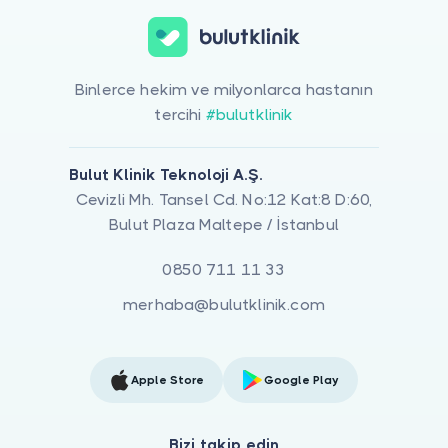
Binlerce hekim ve milyonlarca hastanın
tercihi
#bulutklinik
Bulut Klinik Teknoloji A.Ş.
Cevizli Mh. Tansel Cd. No:12 Kat:8 D:60,
Bulut Plaza Maltepe / İstanbul
0850 711 11 33
merhaba@bulutklinik.com
Apple Store
Google Play
Bizi takip edin