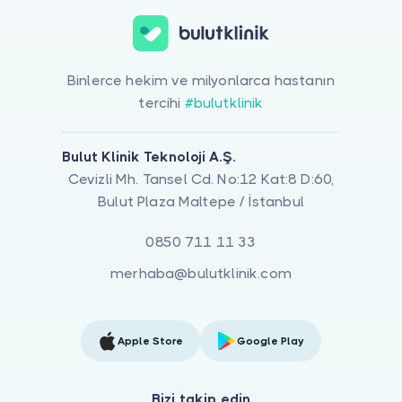
Binlerce hekim ve milyonlarca hastanın
tercihi
#bulutklinik
Bulut Klinik Teknoloji A.Ş.
Cevizli Mh. Tansel Cd. No:12 Kat:8 D:60,
Bulut Plaza Maltepe / İstanbul
0850 711 11 33
merhaba@bulutklinik.com
Apple Store
Google Play
Bizi takip edin