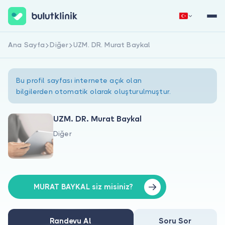
Ana Sayfa
Diğer
UZM. DR. Murat Baykal
Hemen Kaydol
Giriş Yap
Bu profil sayfası internete açık olan
bilgilerden otomatik olarak oluşturulmuştur.
UZM. DR. Murat Baykal
Diğer
Hakkımızda
Hastalar için
Doktorlar için
MURAT BAYKAL siz misiniz?
Randevu Al
Soru Sor