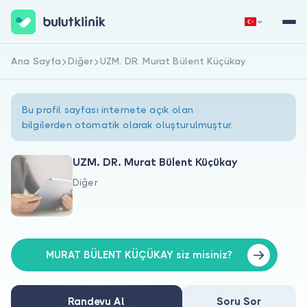
Ana Sayfa
Diğer
UZM. DR. Murat Bülent Küçükay
Hemen Kaydol
Giriş Yap
Bu profil sayfası internete açık olan
bilgilerden otomatik olarak oluşturulmuştur.
UZM. DR. Murat Bülent Küçükay
Diğer
Hakkımızda
Hastalar için
Doktorlar için
MURAT BÜLENT KÜÇÜKAY siz misiniz?
Randevu Al
Soru Sor