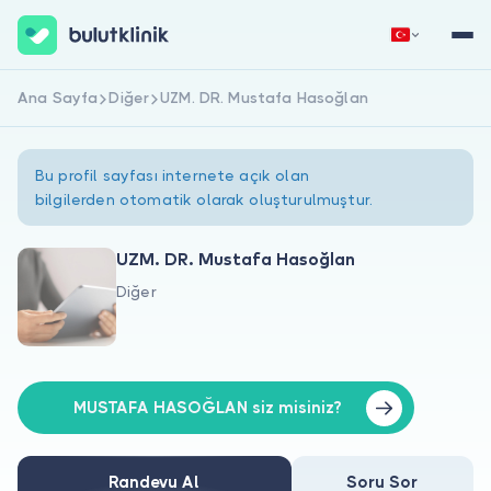
Ana Sayfa
Diğer
UZM. DR. Mustafa Hasoğlan
Hemen Kaydol
Giriş Yap
Bu profil sayfası internete açık olan
bilgilerden otomatik olarak oluşturulmuştur.
UZM. DR. Mustafa Hasoğlan
Diğer
Hakkımızda
Hastalar için
Doktorlar için
MUSTAFA HASOĞLAN siz misiniz?
Randevu Al
Soru Sor