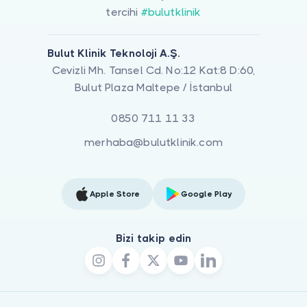
tercihi
#bulutklinik
Bulut Klinik Teknoloji A.Ş.
Cevizli Mh. Tansel Cd. No:12 Kat:8 D:60,
Bulut Plaza Maltepe / İstanbul
0850 711 11 33
merhaba@bulutklinik.com
Apple Store
Google Play
Bizi takip edin