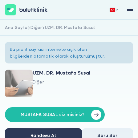
Ana Sayfa
Diğer
UZM. DR. Mustafa Susal
Hemen Kaydol
Giriş Yap
Bu profil sayfası internete açık olan
bilgilerden otomatik olarak oluşturulmuştur.
UZM. DR. Mustafa Susal
Diğer
Hakkımızda
Hastalar için
Doktorlar için
MUSTAFA SUSAL siz misiniz?
Randevu Al
Soru Sor