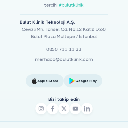
tercihi
#bulutklinik
Bulut Klinik Teknoloji A.Ş.
Cevizli Mh. Tansel Cd. No:12 Kat:8 D:60,
Bulut Plaza Maltepe / İstanbul
0850 711 11 33
merhaba@bulutklinik.com
Apple Store
Google Play
Bizi takip edin