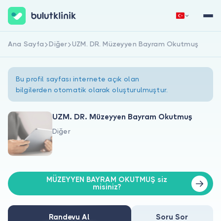
Ana Sayfa
Diğer
UZM. DR. Müzeyyen Bayram Okutmuş
Hemen Kaydol
Giriş Yap
Bu profil sayfası internete açık olan
bilgilerden otomatik olarak oluşturulmuştur.
UZM. DR. Müzeyyen Bayram Okutmuş
Diğer
Hakkımızda
Hastalar için
MÜZEYYEN BAYRAM OKUTMUŞ siz
Doktorlar için
misiniz?
Randevu Al
Soru Sor