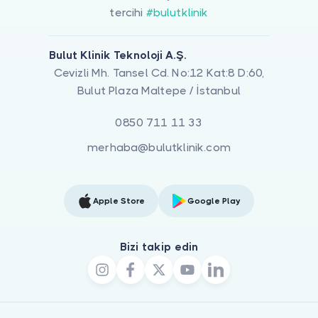
tercihi
#bulutklinik
Bulut Klinik Teknoloji A.Ş.
Cevizli Mh. Tansel Cd. No:12 Kat:8 D:60,
Bulut Plaza Maltepe / İstanbul
0850 711 11 33
merhaba@bulutklinik.com
Apple Store
Google Play
Bizi takip edin