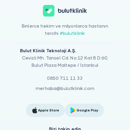
Binlerce hekim ve milyonlarca hastanın
tercihi
#bulutklinik
Bulut Klinik Teknoloji A.Ş.
Cevizli Mh. Tansel Cd. No:12 Kat:8 D:60,
Bulut Plaza Maltepe / İstanbul
0850 711 11 33
merhaba@bulutklinik.com
Apple Store
Google Play
Bizi takip edin