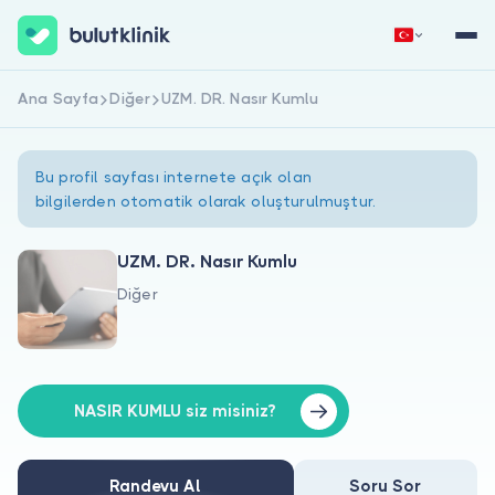
Ana Sayfa
Diğer
UZM. DR. Nasır Kumlu
Hemen Kaydol
Giriş Yap
Bu profil sayfası internete açık olan
bilgilerden otomatik olarak oluşturulmuştur.
UZM. DR. Nasır Kumlu
Diğer
Hakkımızda
Hastalar için
Doktorlar için
NASIR KUMLU siz misiniz?
Randevu Al
Soru Sor