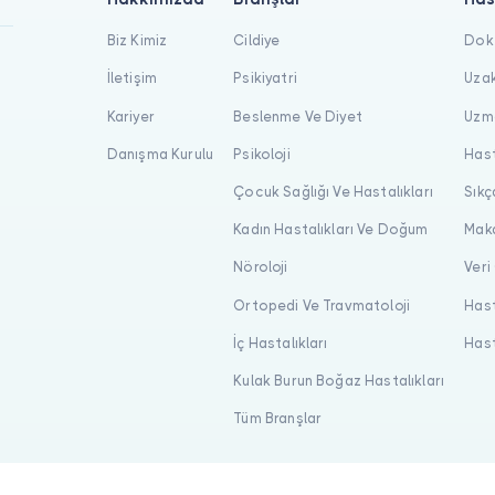
Biz Kimiz
Cildiye
Dokt
İletişim
Psikiyatri
Uzak
Kariyer
Beslenme Ve Diyet
Uzma
Danışma Kurulu
Psikoloji
Hast
Çocuk Sağlığı Ve Hastalıkları
Sıkç
Kadın Hastalıkları Ve Doğum
Maka
Nöroloji
Veri
Ortopedi Ve Travmatoloji
Hast
İç Hastalıkları
Hast
Kulak Burun Boğaz Hastalıkları
Tüm Branşlar