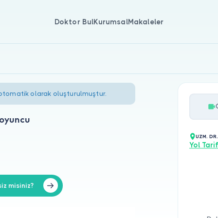
Doktor Bul
Kurumsal
Makaleler
 otomatik olarak oluşturulmuştur.
Koyuncu
UZM. DR
Yol Tarif
z misiniz?