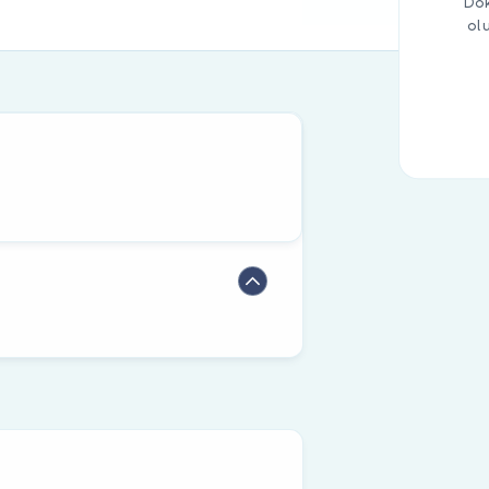
Dok
ol