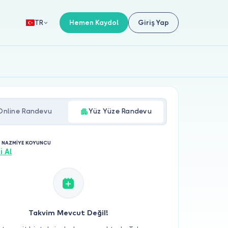
Hemen Kaydol
Giriş Yap
TR
Online Randevu
Yüz Yüze Randevu
. NAZMİYE KOYUNCU
i Al
Takvim Mevcut Değil!