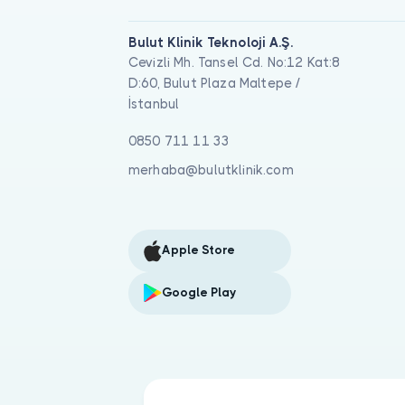
Bulut Klinik Teknoloji A.Ş.
Cevizli Mh. Tansel Cd. No:12 Kat:8
D:60, Bulut Plaza Maltepe /
İstanbul
0850 711 11 33
merhaba@bulutklinik.com
Apple Store
Google Play