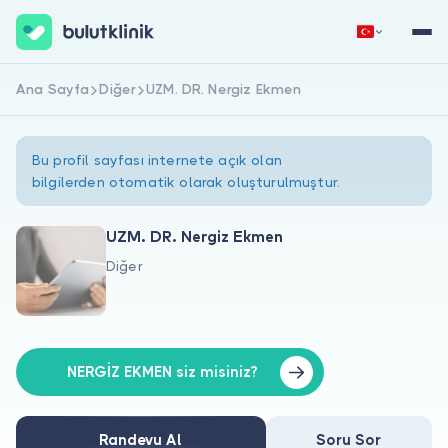
Ana Sayfa
Diğer
UZM. DR. Nergiz Ekmen
Hemen Kaydol
Giriş Yap
Bu profil sayfası internete açık olan
bilgilerden otomatik olarak oluşturulmuştur.
UZM. DR. Nergiz Ekmen
Diğer
Hakkımızda
Hastalar için
Doktorlar için
NERGİZ EKMEN siz misiniz?
Randevu Al
Soru Sor