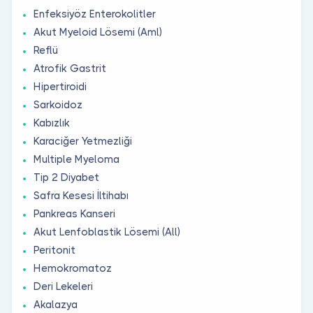
Enfeksiyöz Enterokolitler
Akut Myeloid Lösemi (Aml)
Reflü
Atrofik Gastrit
Hipertiroidi
Sarkoidoz
Kabızlık
Karaciğer Yetmezliği
Multiple Myeloma
Tip 2 Diyabet
Safra Kesesi İltihabı
Pankreas Kanseri
Akut Lenfoblastik Lösemi (All)
Peritonit
Hemokromatoz
Deri Lekeleri
Akalazya