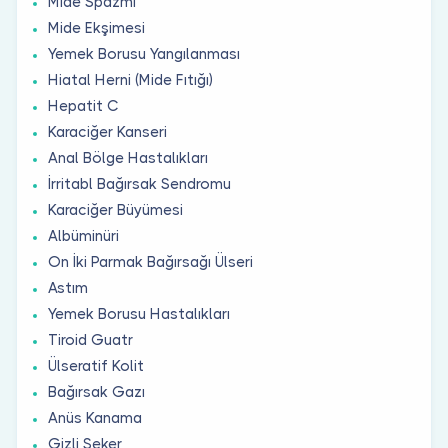
Mide Spazmı
Mide Ekşimesi
Yemek Borusu Yangılanması
Hiatal Herni (Mide Fıtığı)
Hepatit C
Karaciğer Kanseri
Anal Bölge Hastalıkları
İrritabl Bağırsak Sendromu
Karaciğer Büyümesi
Albüminüri
On İki Parmak Bağırsağı Ülseri
Astım
Yemek Borusu Hastalıkları
Tiroid Guatr
Ülseratif Kolit
Bağırsak Gazı
Anüs Kanama
Gizli Şeker