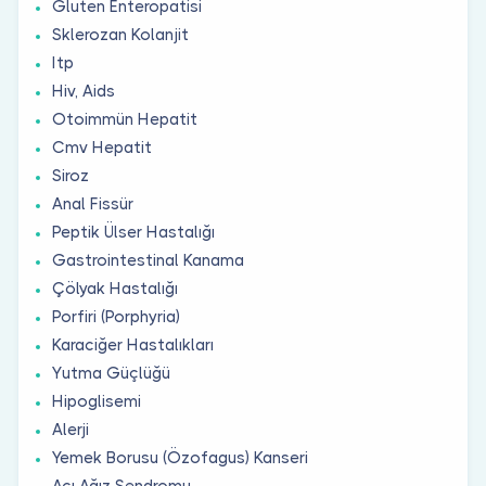
Gluten Enteropatisi
Sklerozan Kolanjit
Itp
Hiv, Aids
Otoimmün Hepatit
Cmv Hepatit
Siroz
Anal Fissür
Peptik Ülser Hastalığı
Gastrointestinal Kanama
Çölyak Hastalığı
Porfiri (Porphyria)
Karaciğer Hastalıkları
Yutma Güçlüğü
Hipoglisemi
Alerji
Yemek Borusu (Özofagus) Kanseri
Acı Ağız Sendromu