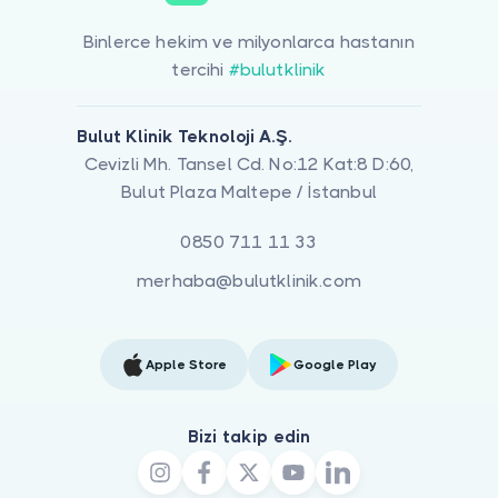
Binlerce hekim ve milyonlarca hastanın
tercihi
#bulutklinik
Bulut Klinik Teknoloji A.Ş.
Cevizli Mh. Tansel Cd. No:12 Kat:8 D:60,
Bulut Plaza Maltepe / İstanbul
0850 711 11 33
merhaba@bulutklinik.com
Apple Store
Google Play
Bizi takip edin