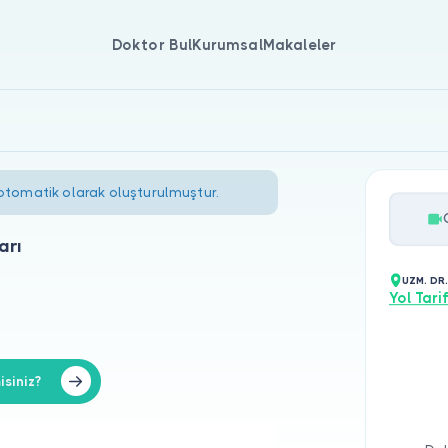
Doktor Bul
Kurumsal
Makaleler
 otomatik olarak oluşturulmuştur.
arı
UZM. DR.
Yol Tarif
isiniz?