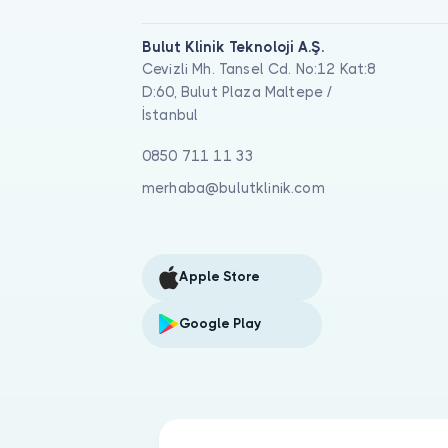
Bulut Klinik Teknoloji A.Ş.
Cevizli Mh. Tansel Cd. No:12 Kat:8
D:60, Bulut Plaza Maltepe /
İstanbul
0850 711 11 33
merhaba@bulutklinik.com
Apple Store
Google Play