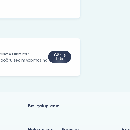
aret ettiniz mi?
Görüş
Ekle
rin doğru seçim yapmasına
Bizi takip edin
Hakkımızda
Branşlar
Has