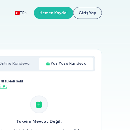
Hemen Kaydol
Giriş Yap
TR
Online Randevu
Yüz Yüze Randevu
 NESLİHAN SARI
i Al
Takvim Mevcut Değil!