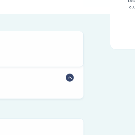
Dok
ol