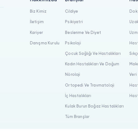
Biz Kimiz
Cildiye
Dokt
İletişim
Psikiyatri
Uzak
Kariyer
Beslenme Ve Diyet
Uzma
Danışma Kurulu
Psikoloji
Hast
Çocuk Sağlığı Ve Hastalıkları
Sıkç
Kadın Hastalıkları Ve Doğum
Maka
Nöroloji
Veri
Ortopedi Ve Travmatoloji
Hast
İç Hastalıkları
Hast
Kulak Burun Boğaz Hastalıkları
Tüm Branşlar