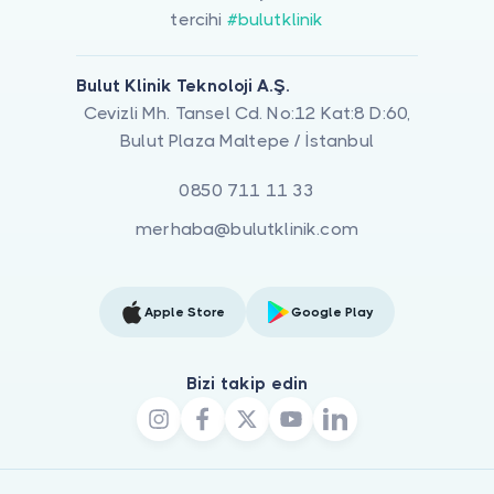
tercihi
#bulutklinik
Bulut Klinik Teknoloji A.Ş.
Cevizli Mh. Tansel Cd. No:12 Kat:8 D:60,
Bulut Plaza Maltepe / İstanbul
0850 711 11 33
merhaba@bulutklinik.com
Apple Store
Google Play
Bizi takip edin