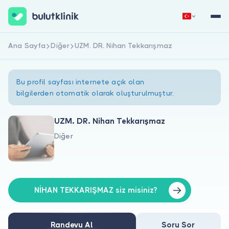
Ana Sayfa
Diğer
UZM. DR. Nihan Tekkarışmaz
Hemen Kaydol
Giriş Yap
Bu profil sayfası internete açık olan
bilgilerden otomatik olarak oluşturulmuştur.
UZM. DR. Nihan Tekkarışmaz
Diğer
Hakkımızda
Hastalar için
Doktorlar için
NİHAN TEKKARIŞMAZ siz misiniz?
Randevu Al
Soru Sor