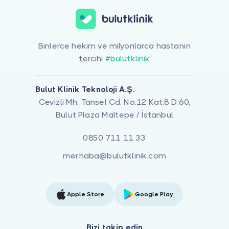
Binlerce hekim ve milyonlarca hastanın
tercihi
#bulutklinik
Bulut Klinik Teknoloji A.Ş.
Cevizli Mh. Tansel Cd. No:12 Kat:8 D:60,
Bulut Plaza Maltepe / İstanbul
0850 711 11 33
merhaba@bulutklinik.com
Apple Store
Google Play
Bizi takip edin