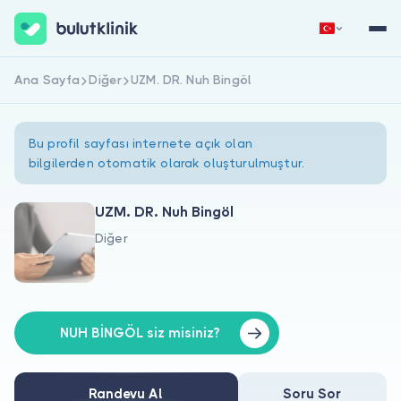
Ana Sayfa
Diğer
UZM. DR. Nuh Bingöl
Hemen Kaydol
Giriş Yap
Bu profil sayfası internete açık olan
bilgilerden otomatik olarak oluşturulmuştur.
UZM. DR. Nuh Bingöl
Diğer
Hakkımızda
Hastalar için
Doktorlar için
NUH BİNGÖL siz misiniz?
Randevu Al
Soru Sor